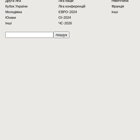
Друга ліга
Ліга націй
Німеччина
Кубок України
Ліга конференцій
Франція
Молодіжка
ЄВРО-2024
Інші
Юнаки
OI-2024
Інші
ЧС-2026