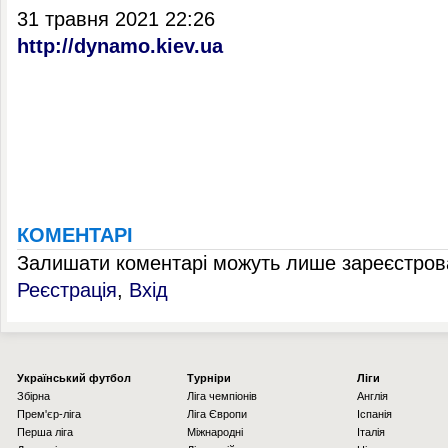
31 травня 2021 22:26
http://dynamo.kiev.ua
КОМЕНТАРІ
Залишати коментарі можуть лише зареєстрова
Реєстрація
,
Вхід
Українcький футбол
Турніри
Ліги
Збірна
Ліга чемпіонів
Англія
Прем'єр-ліга
Ліга Європи
Іспанія
Перша ліга
Міжнародні
Італія