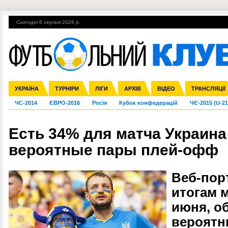
Сьогодні 6 серпня 2026 р.
Гарячі теми
УПЛ, 1-й тур
ВІЙНА
УПЛ-ПЕРЕХОДИ
УКРАЇНА
Збірна
Ліга чемпіонів
Англія
Іспанія
Прем'єр-ліга
ТУРНІРИ
Ліга Європи
Італія
Перша ліга
ЛІГИ
Німеччина
Міжнародні
АРХІВ
Друга ліга
Франція
ВІДЕО
Ліга націй
Кубок України
Інші
ТРАНСЛЯЦІЇ
Ліга конф
ЧС-2014
ЄВРО-2016
Росія
Кубок конфедерацій
ЧЄ-2015 (U-21
Есть 34% для матча Украин
вероятные пары плей-офф
Веб-пор
итогам 
июня, о
вероятн