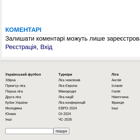
КОМЕНТАРІ
Залишати коментарі можуть лише зареєстрова
Реєстрація
,
Вхід
Українcький футбол
Турніри
Ліги
Збірна
Ліга чемпіонів
Англія
Прем'єр-ліга
Ліга Європи
Іспанія
Перша ліга
Міжнародні
Італія
Друга ліга
Ліга націй
Німеччина
Кубок України
Ліга конференцій
Франція
Молодіжка
ЄВРО-2024
Інші
Юнаки
OI-2024
Інші
ЧС-2026