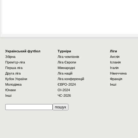
Українcький футбол
Турніри
Ліги
Збірна
Ліга чемпіонів
Англія
Прем'єр-ліга
Ліга Європи
Іспанія
Перша ліга
Міжнародні
Італія
Друга ліга
Ліга націй
Німеччина
Кубок України
Ліга конференцій
Франція
Молодіжка
ЄВРО-2024
Інші
Юнаки
OI-2024
Інші
ЧС-2026