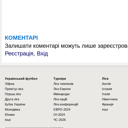
КОМЕНТАРІ
Залишати коментарі можуть лише зареєстрова
Реєстрація
,
Вхід
Українcький футбол
Турніри
Ліги
Збірна
Ліга чемпіонів
Англія
Прем'єр-ліга
Ліга Європи
Іспанія
Перша ліга
Міжнародні
Італія
Друга ліга
Ліга націй
Німеччина
Кубок України
Ліга конференцій
Франція
Молодіжка
ЄВРО-2024
Інші
Юнаки
OI-2024
Інші
ЧС-2026