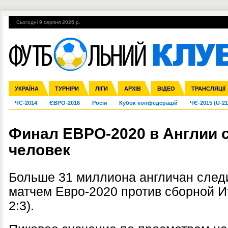
Сьогодні 9 серпня 2026 р.
Гарячі теми
УПЛ, 2-й тур
ВІЙНА
УПЛ-ПЕРЕХОДИ
УКРАЇНА
Збірна
Ліга чемпіонів
Англія
Іспанія
Прем'єр-ліга
ТУРНІРИ
Ліга Європи
Італія
Перша ліга
ЛІГИ
Німеччина
Міжнародні
АРХІВ
Друга ліга
Франція
ВІДЕО
Ліга націй
Кубок України
Інші
ТРАНСЛЯЦІЇ
Ліга конф
ЧС-2014
ЄВРО-2016
Росія
Кубок конфедерацій
ЧЄ-2015 (U-21
Финал ЕВРО-2020 в Англии с
человек
Больше 31 миллиона англичан сле
матчем Евро-2020 против сборной Ит
2:3).