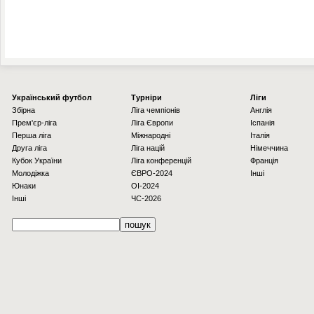
Українcький футбол
Турніри
Ліги
Збірна
Ліга чемпіонів
Англія
Прем'єр-ліга
Ліга Європи
Іспанія
Перша ліга
Міжнародні
Італія
Друга ліга
Ліга націй
Німеччина
Кубок України
Ліга конференцій
Франція
Молодіжка
ЄВРО-2024
Інші
Юнаки
OI-2024
Інші
ЧС-2026