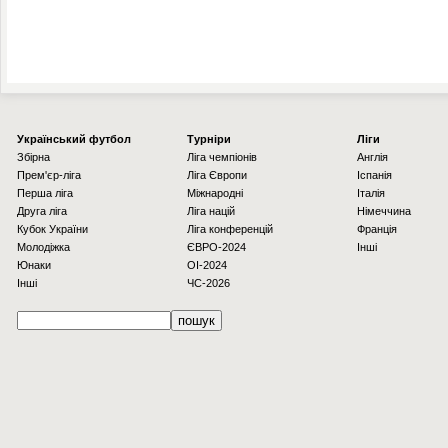
Українcький футбол
Турніри
Ліги
Збірна
Ліга чемпіонів
Англія
Прем'єр-ліга
Ліга Європи
Іспанія
Перша ліга
Міжнародні
Італія
Друга ліга
Ліга націй
Німеччина
Кубок України
Ліга конференцій
Франція
Молодіжка
ЄВРО-2024
Інші
Юнаки
OI-2024
Інші
ЧС-2026