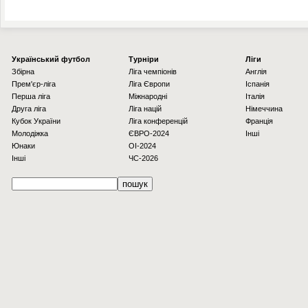
Українcький футбол
Турніри
Ліги
Збірна
Ліга чемпіонів
Англія
Прем'єр-ліга
Ліга Європи
Іспанія
Перша ліга
Міжнародні
Італія
Друга ліга
Ліга націй
Німеччина
Кубок України
Ліга конференцій
Франція
Молодіжка
ЄВРО-2024
Інші
Юнаки
OI-2024
Інші
ЧС-2026