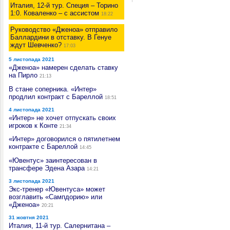
Италия, 12-й тур. Специя – Торино
1:0. Коваленко – с ассистом
18:22
Руководство «Дженоа» отправило
Баллардини в отставку. В Генуе
ждут Шевченко?
17:03
5 листопада 2021
«Дженоа» намерен сделать ставку
на Пирло
21:13
В стане соперника. «Интер»
продлил контракт с Бареллой
18:51
4 листопада 2021
«Интер» не хочет отпускать своих
игроков к Конте
21:34
«Интер» договорился о пятилетнем
контракте с Бареллой
14:45
«Ювентус» заинтересован в
трансфере Эдена Азара
14:21
3 листопада 2021
Экс-тренер «Ювентуса» может
возглавить «Сампдорию» или
«Дженоа»
20:21
31 жовтня 2021
Италия, 11-й тур. Салернитана –