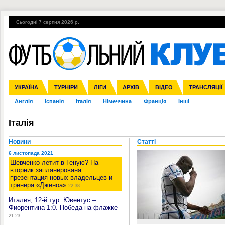
Сьогодні 7 серпня 2026 р.
Гарячі теми
УПЛ, 1-й тур
ВІЙНА
УПЛ-ПЕРЕХОДИ
УКРАЇНА
Збірна
Ліга чемпіонів
ЧС-2014
Прем'єр-ліга
ЄВРО-2016
ТУРНІРИ
Ліга Європи
Росія
Перша ліга
ЛІГИ
Міжнародні
Кубок конфедерацій
АРХІВ
Друга ліга
ВІДЕО
Ліга націй
Кубок України
ЧЄ-2015 (U-21
ТРАНСЛЯЦІЇ
Ліга конф
Англія
Іспанія
Італія
Німеччина
Франція
Інші
Італія
Новини
Статті
6 листопада 2021
Шевченко летит в Геную? На
вторник запланирована
презентация новых владельцев и
тренера «Дженоа»
22:38
Италия, 12-й тур. Ювентус –
Фиорентина 1:0. Победа на флажке
21:23