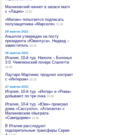
Малиновский начнет в запасе матч
с «Лацио»
15:52
«Милан» попытается подписать
полузащитника «Марселя»
15:39
29 жовтня 2021
Аньелли утвержден на посту
президента «Ювентуса», Недвед –
заместитель
19:15
28 жовтня 2021
Италия, 10-й тур. Наполи – Болонья
3:0. Чемпионский почерк Спалетти
23:39
Лаутаро Мартинес продлил контракт
с «Интером»
20:33
27 жовтня 2021
Италия, 10-й тур. «Интер» и «Рома»
добывают по три очка
23:50
Италия, 10-й тур. «Юве» проиграл
дома «Сассуоло», «Аталанта» с
Малиновским обыграла
«Сампдорию»
21:40
В Италии расследуют
подозрительные трансферы Серии
А