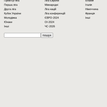
Прем'єр-ліга
Ліга Європи
Іспанія
Перша ліга
Міжнародні
Італія
Друга ліга
Ліга націй
Німеччина
Кубок України
Ліга конференцій
Франція
Молодіжка
ЄВРО-2024
Інші
Юнаки
OI-2024
Інші
ЧС-2026