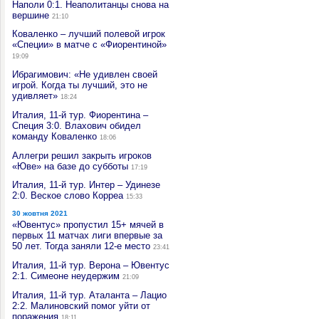
Наполи 0:1. Неаполитанцы снова на
вершине
21:10
Коваленко – лучший полевой игрок
«Специи» в матче с «Фиорентиной»
19:09
Ибрагимович: «Не удивлен своей
игрой. Когда ты лучший, это не
удивляет»
18:24
Италия, 11-й тур. Фиорентина –
Специя 3:0. Влахович обидел
команду Коваленко
18:06
Аллегри решил закрыть игроков
«Юве» на базе до субботы
17:19
Италия, 11-й тур. Интер – Удинезе
2:0. Веское слово Корреа
15:33
30 жовтня 2021
«Ювентус» пропустил 15+ мячей в
первых 11 матчах лиги впервые за
50 лет. Тогда заняли 12-е место
23:41
Италия, 11-й тур. Верона – Ювентус
2:1. Симеоне неудержим
21:09
Италия, 11-й тур. Аталанта – Лацио
2:2. Малиновский помог уйти от
поражения
18:11