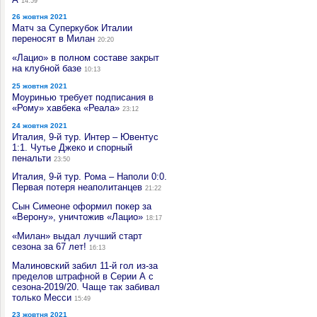
14:59
26 жовтня 2021
Матч за Суперкубок Италии
переносят в Милан
20:20
«Лацио» в полном составе закрыт
на клубной базе
10:13
25 жовтня 2021
Моуринью требует подписания в
«Рому» хавбека «Реала»
23:12
24 жовтня 2021
Италия, 9-й тур. Интер – Ювентус
1:1. Чутье Джеко и спорный
пенальти
23:50
Италия, 9-й тур. Рома – Наполи 0:0.
Первая потеря неаполитанцев
21:22
Сын Симеоне оформил покер за
«Верону», уничтожив «Лацио»
18:17
«Милан» выдал лучший старт
сезона за 67 лет!
16:13
Малиновский забил 11-й гол из-за
пределов штрафной в Серии А с
сезона-2019/20. Чаще так забивал
только Месси
15:49
23 жовтня 2021