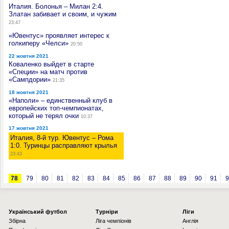
Италия. Болонья – Милан 2:4.
Златан забивает и своим, и чужим
23:47
«Ювентус» проявляет интерес к
голкиперу «Челси»
20:50
22 жовтня 2021
Коваленко выйдет в старте
«Специи» на матч против
«Сампдории»
21:35
18 жовтня 2021
«Наполи» – единственный клуб в
европейских топ-чемпионатах,
который не терял очки
10:37
17 жовтня 2021
Италия, 8-й тур. Ювентус – Рома
1:0. Туринцы расправляют крылья
23:43
78
79
80
81
82
83
84
85
86
87
88
89
90
91
9
Українcький футбол
Турніри
Ліги
Збірна
Ліга чемпіонів
Англія