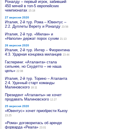
Роналду – первый игрок, забивший
450 мячей в топ-5 европейских
чемпионатах
15:18
27 вересня 2020
Италия, 2-й тур. Рома – Ювентус –
2:2. Дуплеты Верету и Роналду
23:56
Италия, 2-й тур. «Милан» и
«Наполи» держат порох сухим
21:13
26 вересня 2020
Италия, 2-й тур. Интер – Фиорентина
4:3. Ударная концовка миланцев
23:44
Гасперини: «Аталанта» стала
сильнее, но Скудетто – не наша
цель»
22:08
Италия, 2-й тур. Торино – Аталанта
2:4. Удачный старт команды
Малиновского
18:11
Президент «Аталанты» не хочет
продавать Малиновского
12:27
25 вересня 2020
«Ювентус» хочет приобрести Кьезу
23:25
«Рома» договорилась об аренде
форварда «Реала»
23:01