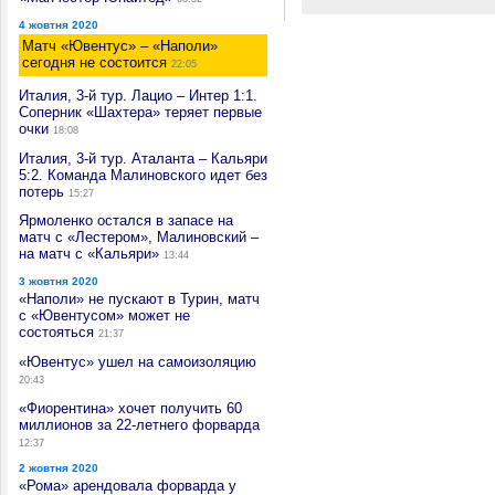
4 жовтня 2020
Матч «Ювентус» – «Наполи»
сегодня не состоится
22:05
Италия, 3-й тур. Лацио – Интер 1:1.
Соперник «Шахтера» теряет первые
очки
18:08
Италия, 3-й тур. Аталанта – Кальяри
5:2. Команда Малиновского идет без
потерь
15:27
Ярмоленко остался в запасе на
матч с «Лестером», Малиновский –
на матч с «Кальяри»
13:44
3 жовтня 2020
«Наполи» не пускают в Турин, матч
с «Ювентусом» может не
состояться
21:37
«Ювентус» ушел на самоизоляцию
20:43
«Фиорентина» хочет получить 60
миллионов за 22-летнего форварда
12:37
2 жовтня 2020
«Рома» арендовала форварда у