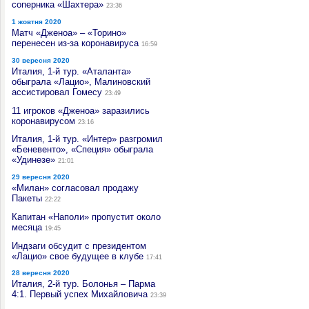
соперника «Шахтера»
23:36
1 жовтня 2020
Матч «Дженоа» – «Торино»
перенесен из-за коронавируса
16:59
30 вересня 2020
Италия, 1-й тур. «Аталанта»
обыграла «Лацио», Малиновский
ассистировал Гомесу
23:49
11 игроков «Дженоа» заразились
коронавирусом
23:16
Италия, 1-й тур. «Интер» разгромил
«Беневенто», «Специя» обыграла
«Удинезе»
21:01
29 вересня 2020
«Милан» согласовал продажу
Пакеты
22:22
Капитан «Наполи» пропустит около
месяца
19:45
Индзаги обсудит с президентом
«Лацио» свое будущее в клубе
17:41
28 вересня 2020
Италия, 2-й тур. Болонья – Парма
4:1. Первый успех Михайловича
23:39