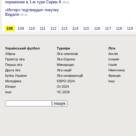
поражение в 1-м туре Серии А
09:41
«Интер» подтвердил покупку
Видаля
09:18
108
109
110
111
112
113
114
115
116
117
118
119
Українcький футбол
Турніри
Ліги
Збірна
Ліга чемпіонів
Англія
Прем'єр-ліга
Ліга Європи
Іспанія
Перша ліга
Міжнародні
Італія
Друга ліга
Ліга націй
Німеччина
Кубок України
Ліга конференцій
Франція
Молодіжка
ЄВРО-2024
Інші
Юнаки
OI-2024
Інші
ЧС-2026