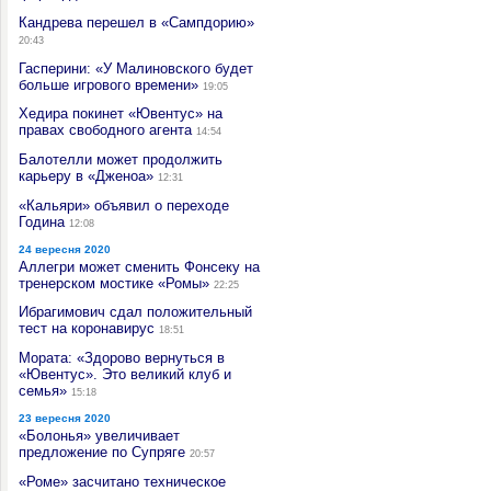
Кандрева перешел в «Сампдорию»
20:43
Гасперини: «У Малиновского будет
больше игрового времени»
19:05
Хедира покинет «Ювентус» на
правах свободного агента
14:54
Балотелли может продолжить
карьеру в «Дженоа»
12:31
«Кальяри» объявил о переходе
Година
12:08
24 вересня 2020
Аллегри может сменить Фонсеку на
тренерском мостике «Ромы»
22:25
Ибрагимович сдал положительный
тест на коронавирус
18:51
Мората: «Здорово вернуться в
«Ювентус». Это великий клуб и
семья»
15:18
23 вересня 2020
«Болонья» увеличивает
предложение по Супряге
20:57
«Роме» засчитано техническое