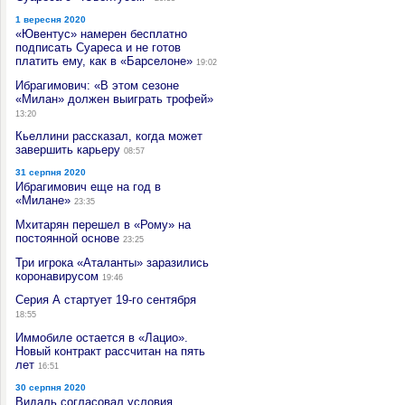
1 вересня 2020
«Ювентус» намерен бесплатно
подписать Суареса и не готов
платить ему, как в «Барселоне»
19:02
Ибрагимович: «В этом сезоне
«Милан» должен выиграть трофей»
13:20
Кьеллини рассказал, когда может
завершить карьеру
08:57
31 серпня 2020
Ибрагимович еще на год в
«Милане»
23:35
Мхитарян перешел в «Рому» на
постоянной основе
23:25
Три игрока «Аталанты» заразились
коронавирусом
19:46
Серия А стартует 19-го сентября
18:55
Иммобиле остается в «Лацио».
Новый контракт рассчитан на пять
лет
16:51
30 серпня 2020
Видаль согласовал условия