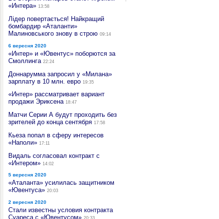
«Интера»
13:58
Лідер повертається! Найкращий
бомбардир «Аталанти»
Малиновського знову в строю
09:14
6 вересня 2020
«Интер» и «Ювентус» поборются за
Смоллинга
22:24
Доннарумма запросил у «Милана»
зарплату в 10 млн. евро
19:35
«Интер» рассматривает вариант
продажи Эриксена
18:47
Матчи Серии А будут проходить без
зрителей до конца сентября
17:58
Кьеза попал в сферу интересов
«Наполи»
17:11
Видаль согласовал контракт с
«Интером»
14:02
5 вересня 2020
«Аталанта» усилилась защитником
«Ювентуса»
20:03
2 вересня 2020
Стали известны условия контракта
Суареса с «Ювентусом»
20:33