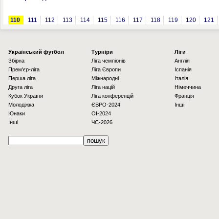
110
111
112
113
114
115
116
117
118
119
120
121
Українcький футбол
Турніри
Ліги
Збірна
Ліга чемпіонів
Англія
Прем'єр-ліга
Ліга Європи
Іспанія
Перша ліга
Міжнародні
Італія
Друга ліга
Ліга націй
Німеччина
Кубок України
Ліга конференцій
Франція
Молодіжка
ЄВРО-2024
Інші
Юнаки
OI-2024
Інші
ЧС-2026