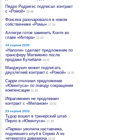
Педро Родригес подписал контракт
с «Ромой»
19:46
Фонсека разочаровался в новом
собственнике «Ромы»
17:14
Аллегри готов заменить Конте во
главе «Интера»
12:22
24 серпня 2020
«Наполи» сделает предложение по
трансферу Матвиенко после
продажи Кулибали
19:31
Манджукич может подписать
двухлетний контракт с «Ромой»
14:31
Сарри отклонил предложение
«Ювентуса» по поводу сокращения
компенсации
11:16
Ибрагимович не продлевает
контракт с «Миланом»
10:52
23 серпня 2020
Тудор вошел в тренерский штаб
Пирло в «Ювентусе»
17:29
«Парма» уволила наставника,
поднявшего клуб в Серию А из
четвертого дивизиона
16:42