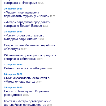
контракта с «Интером»
12:45
29 серпня 2020
«Фиорентина» намерена
перехватить Мурики у «Лацио»
18:55
«Интер» передумал продлевать
контракт с Борхой Валеро
13:39
28 серпня 2020
«Рома» готова расстаться с
Юндером ради Милика
19:55
Суарес может бесплатно перейти в
«Ювентус»
10:07
Ибрагимович договорился продлить
контракт с «Миланом»
09:21
27 серпня 2020
Рейна стал игроком «Лацио»
20:02
26 серпня 2020
СМИ: Ибрагимович останется в
«Милане» еще на год
15:07
25 серпня 2020
Пирло: «Наши пути с Игуаином
расходятся»
20:35
Конте и «Интер» договорились о
дальнейшем сотрудничестве
20:11