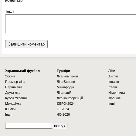
Коментар
Текст
Українcький футбол
Турніри
Ліги
Збірна
Ліга чемпіонів
Англія
Прем'єр-ліга
Ліга Європи
Іспанія
Перша ліга
Міжнародні
Італія
Друга ліга
Ліга націй
Німеччина
Кубок України
Ліга конференцій
Франція
Молодіжка
ЄВРО-2024
Інші
Юнаки
OI-2024
Інші
ЧС-2026