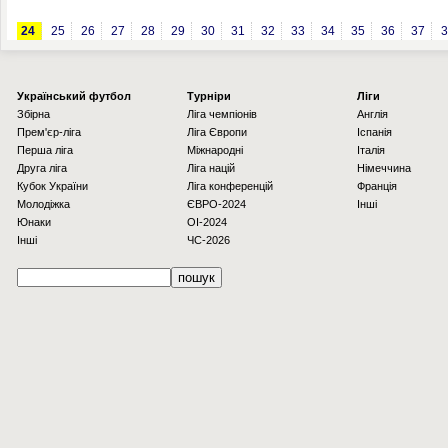
24
25
26
27
28
29
30
31
32
33
34
35
36
37
3
Українcький футбол
Турніри
Ліги
Збірна
Ліга чемпіонів
Англія
Прем'єр-ліга
Ліга Європи
Іспанія
Перша ліга
Міжнародні
Італія
Друга ліга
Ліга націй
Німеччина
Кубок України
Ліга конференцій
Франція
Молодіжка
ЄВРО-2024
Інші
Юнаки
OI-2024
Інші
ЧС-2026