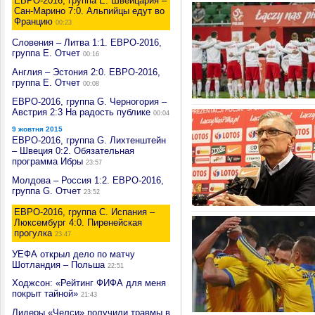
ЕВРО-2016, группа E. Швейцария –
Сан-Марино 7:0. Альпийцы едут во
Францию
00:23
Словения – Литва 1:1. ЕВРО-2016,
группа E. Отчет
00:16
Англия – Эстония 2:0. ЕВРО-2016,
группа E. Отчет
00:08
ЕВРО-2016, группа G. Черногория –
Австрия 2:3 На радость публике
00:04
9 жовтня 2015
ЕВРО-2016, группа G. Лихтенштейн
– Швеция 0:2. Обязательная
программа Ибры
23:57
Молдова – Россия 1:2. ЕВРО-2016,
группа G. Отчет
23:52
ЕВРО-2016, группа С. Испания –
Люксембург 4:0. Пиренейская
прогулка
23:47
УЕФА открыл дело по матчу
Шотландия – Польша
22:51
Ходжсон: «Рейтинг ФИФА для меня
покрыт тайной»
21:43
Лидеры «Челси» получили травмы в