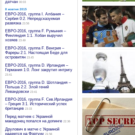
датчан
00:03
8 жовтня 2015
ЕВРО-2016, группа I. Албания –
Сербия 0:2. Непредсказуемая
развязка
23:56
ЕВРО-2016, группа F. Румыния –
Финляндия 1:1. Хобан выручил
хозяев
23:49
ЕВРО-2016, группа F. Венгрия –
Фареры 2:1. Настоящая Беде для
островитян
23:45
ЕВРО-2016, группа D. Ирландия –
Германия 1:0. Лонг закрутил интригу
23:41
ЕВРО-2016, группа D. Шотландия –
Польша 2:2. Злой гений
Левандовски
23:41
ЕВРО-2016, группа F. Сев.Ирландия
– Греция 3:1. Исторический успех
британцев
23:33
Перед матчем с Украиной
македонец попался на допинге
22:36
Друлович в матче с Украиной
надеется на Фортуну
21:56