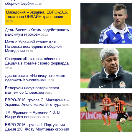
сборной Сербии
21:19
Македония – Украина. ЕВРО-2016.
Текстовая ОНЛАЙН-трансляция
20:56
Дель Боске: «Хотим задействовать
максимум игроков»
20:02
Матч с Украиной станет для
Пачовски последним в сборной
Македонии
19:40
Соперник «Шахтера» обвиняет
Дешама в травме своего форварда
18:08
Деспотовски: «Не вижу, кто может
сдержать Коноплянку»
16:59
Белорусы несут потери перед
матчем со Словакией
09:51
ЕВРО-2016, группа С. Македония –
Украина. Анонс матча 9-го тура
01:00
ТМ. Франция – Армения 4:0. В
Ницце без вопросов
00:33
ЕВРО-2016, группа I. Португалия –
Дания 1:0. Жоау Моутинью огорчил