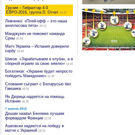
Грузия – Гибралтар 4:0.
ЕВРО-2016, группа D. Отчет
20:47
Левченко: «Плей-офф – это наша
ахиллесова пята»
20:12
Манджукич не поможет команде
Срны
20:04
Матч Украина – Испания доверили
сербу
16:48
Шиков: «Зарабатываем в клубах, а в
сборной играем за свою землю»
13:39
Богатинов: «Украине будет непросто
победить Македонию»
11:39
Словакия сыграет с Беларусью без
Гамшика
09:59
Ян Дюрица надеется на помощь
Испании
08:36
7 жовтня 2015
Дешам назвал Бензема лучшим
форвардом Франции
22:56
Ашковски надеется на победу в
матче с Украиной
16:55