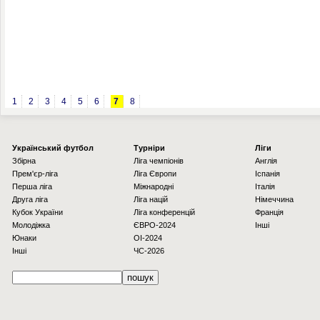
1
2
3
4
5
6
7
8
Українcький футбол
Турніри
Ліги
Збірна
Ліга чемпіонів
Англія
Прем'єр-ліга
Ліга Європи
Іспанія
Перша ліга
Міжнародні
Італія
Друга ліга
Ліга націй
Німеччина
Кубок України
Ліга конференцій
Франція
Молодіжка
ЄВРО-2024
Інші
Юнаки
OI-2024
Інші
ЧС-2026