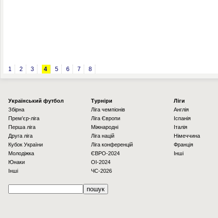
1
2
3
4
5
6
7
8
Українcький футбол
Турніри
Ліги
Збірна
Ліга чемпіонів
Англія
Прем'єр-ліга
Ліга Європи
Іспанія
Перша ліга
Міжнародні
Італія
Друга ліга
Ліга націй
Німеччина
Кубок України
Ліга конференцій
Франція
Молодіжка
ЄВРО-2024
Інші
Юнаки
OI-2024
Інші
ЧС-2026