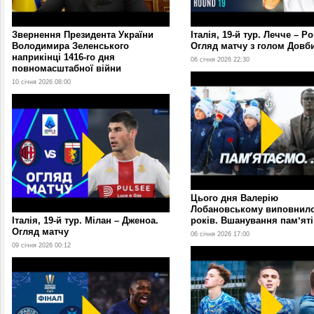
Звернення Президента України
Італія, 19-й тур. Лечче – Р
Володимира Зеленського
Огляд матчу з голом Довб
наприкінці 1416-го дня
06 січня 2026 22:30
повномасштабної війни
10 січня 2026 08:00
Цього дня Валерію
Лобановському виповнило
Італія, 19-й тур. Мілан – Дженоа.
років. Вшанування памʼяті
Огляд матчу
06 січня 2026 17:00
09 січня 2026 00:12