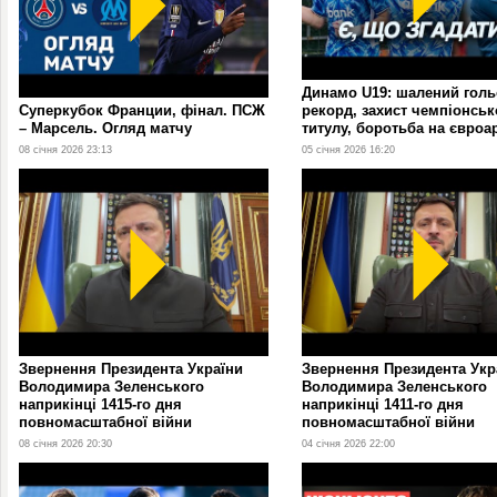
Динамо U19: шалений гол
Суперкубок Франции, фінал. ПСЖ
рекорд, захист чемпіонськ
– Марсель. Огляд матчу
титулу, боротьба на євроа
08 січня 2026 23:13
05 січня 2026 16:20
Звернення Президента України
Звернення Президента Укр
Володимира Зеленського
Володимира Зеленського
наприкінці 1415-го дня
наприкінці 1411-го дня
повномасштабної війни
повномасштабної війни
08 січня 2026 20:30
04 січня 2026 22:00