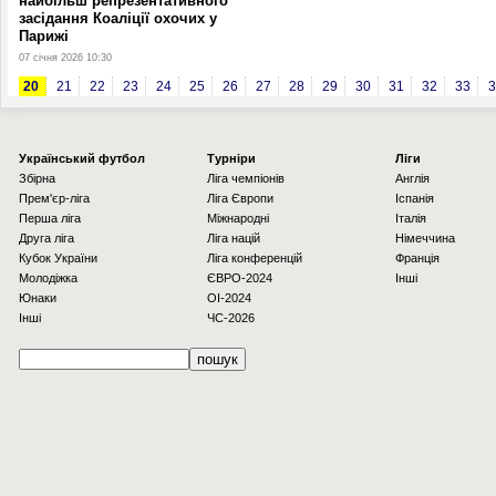
найбільш репрезентативного
засідання Коаліції охочих у
Парижі
07 січня 2026 10:30
20
21
22
23
24
25
26
27
28
29
30
31
32
33
3
Українcький футбол
Турніри
Ліги
Збірна
Ліга чемпіонів
Англія
Прем'єр-ліга
Ліга Європи
Іспанія
Перша ліга
Міжнародні
Італія
Друга ліга
Ліга націй
Німеччина
Кубок України
Ліга конференцій
Франція
Молодіжка
ЄВРО-2024
Інші
Юнаки
OI-2024
Інші
ЧС-2026