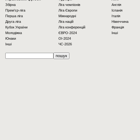
Збірна
Ліга чемпіонів
Англія
Прем'єр-ліга
Ліга Європи
Іспанія
Перша ліга
Міжнародні
Італія
Друга ліга
Ліга націй
Німеччина
Кубок України
Ліга конференцій
Франція
Молодіжка
ЄВРО-2024
Інші
Юнаки
OI-2024
Інші
ЧС-2026