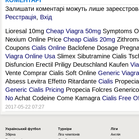
КОМЕНТАРІ
Залишати коментарі можуть лише зареєстрова
Реєстрація
,
Вхід
Lioresal 10mg
Cheap Viagra 50mg
Symptoms Of A
Nexium Online Price
Cheap Cialis 20mg
Zithroma
Coupons
Cialis Online
Baclofene Dosage Pregnan
Viagra Online Usa
Slimex Sibutramine Cialis Ts
Disfuncion Erectil Priligy Deutschland Kaufen
Via
Vente Comprar Cialis Soft Online
Generic Viagr
Absess Levitra Effetto Ritardante
Cialis
Propecia
Generic Cialis Pricing
Propecia Folcres Generico
No
Achat Codeine Come Kamagra
Cialis Free O
2017-05-22 07:27
Українcький футбол
Турніри
Ліги
Збірна
Ліга чемпіонів
Англія