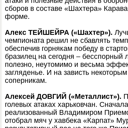
атаки и полезные действия в оборон
сборов в составе «Шахтера» Карава
форме.
Алекс ТЕЙШЕЙРА («Шахтер»).
Луч
чемпионата решил не сбавлять темп
обеспечив горнякам победу в старт
бразилец на сегодня – бесспорный 
полезно, неутомимо и весьма эффек
загляденье. И на зависть некоторы
соперникам.
Алексей ДОВГИЙ («Металлист»).
П
голевых атаках харьковчан. Сначала
реализованный Владимиром Приемо
отобрал мяч у хавбека «Карпат» Му