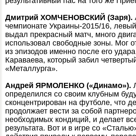
результативный пас на того же Прие
Дмитрий ХОМЧЕНОВСКИЙ (Заря).
чемпионате Украины-2015/16, левы
выдал прекрасный матч, много двиг
использовал свободные зоны. Мог о
из эпизодов именно после его удара
Караваева, который забил четвертый
«Металлурга».
Андрей ЯРМОЛЕНКО («Динамо»).
Л
определился со своим клубным буд
сконцентрирован на футболе, что де
продолжает вести за собой партнер
необходимых кондиций, и делает вс
результата. Вот и в игре со «Сталь