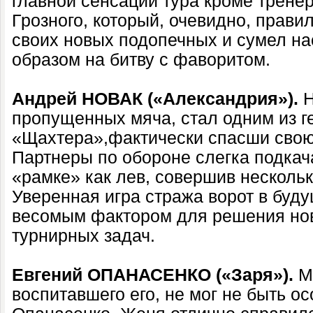
главной сенсации тура кроме трене
Грозного, который, очевидно, прав
своих новых подопечных и сумел н
образом на битву с фаворитом.
Андрей НОВАК («Александрия»).
Н
пропущенных мяча, стал одним из г
«Щахтера»,фактически спасши свою 
Партнеры по обороне слегка подкача
«рамке» как лев, совершив несколь
Уверенная игра стража ворот в буд
весомым фактором для решения но
турнирных задач.
Евгений ОПАНАСЕНКО («Заря»).
М
воспитавшего его, не мог не быть о