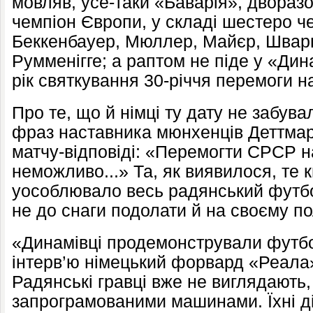
мовляв, усе-таки «Баварія», двораз
чемпіон Європи, у складі шестеро че
Беккенбауер, Мюллер, Майєр, Шварц
Румменігге; а раптом не піде у «Дин
рік святкування 30-річчя перемоги
Про те, що й німці ту дату не забува
фраз наставника мюнхенців Деттмар
матчу-відповіді: «Перемогти СРСР на
неможливо...» Та, як виявилося, те 
уособлювало весь радянський футб
не до снаги подолати й на своєму по
«Динамівці продемонстрували футбо
інтерв’ю німецький форвард «Реала
Радянські гравці вже не виглядають,
запрограмованими машинами. Їхні д