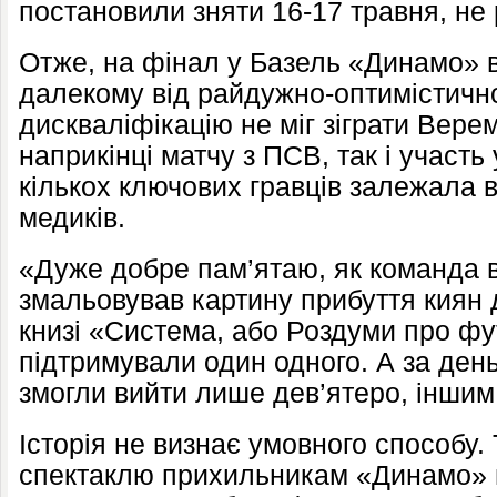
постановили зняти 16-17 травня, н
Отже, на фінал у Базель «Динамо» 
далекому від райдужно-оптимістично
дискваліфікацію не міг зіграти Вере
наприкінці матчу з ПСВ, так і участь
кількох ключових гравців залежала в
медиків.
«Дуже добре пам’ятаю, як команда в
змальовував картину прибуття киян 
книзі «Система, або Роздуми про фу
підтримували один одного. А за ден
змогли вийти лише дев’ятеро, іншим 
Історія не визнає умовного способу.
спектаклю прихильникам «Динамо» 