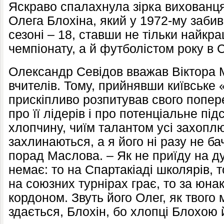
Яскраво спалахнула зірка вихованц
Олега Блохіна, який у 1972-му забив
сезоні – 18, ставши не тільки найк
чемпіонату, а й футболістом року в 
Олександр Севідов вважав Віктора М
вчителів. Тому, прийнявши київське 
прискіпливо розпитував свого попер
про її лідерів і про потенціальне пі
хлопчину, чиїм талантом усі захопл
захлинаються, а я його ні разу не ба
порад Маслова. – Як не приїду на д
немає: то на Спартакіаді школярів, т
на союзних турнірах грає, то за юна
кордоном. Звуть його Олег, як твого
здається, Блохін, бо хлопці Блохою 