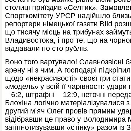
столиці приїздив «Селтик». Замовле
Спорткомітету УРСР надійшло близь
репортери німецької газети Bild роз
що тисячу місць на трибунах займут
Владивостока, і про те, що на чорно
віддавали по сто рублів.
Воно того вартувало! Славнозвісні 
арену ні з чим. А господарі підкріпи
щодо «некрасивості» своєї гри ста
«модель» у всій її чарівності: удари 
– 6:2, штрафні – 12:9, неточні переда
Блохіна логічно матеріалізувалися з
другий м’яч Олег провів прямим уда
відібравши це право у Володимира 
загіпнотизувавши «стінку» разом із