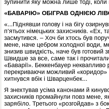
зупинити яку можна лише тоді, коли
«БАВАРІЮ» ОБІГРАВ ОДНІЄЮ ЛІ
«...Піднявши голову і на бігу озирну
п’ятьох німецьких захисників. «Ех, т
засмутився. – Хоч би хтось був пору
мене, наче цебром холодної води, ме
знизив швидкість, наче був готовий 
Швидше за все, саме так і прочитал
«Баварії». Беккенбауер неквапливо р
перекриваючи можливий «коридор» м
хитнувся вбік і Шварценбек...
Я знехтував усіма канонами й кинув
захисників промайнули повз мене, як 
зарябіло. Третього «розгойдав» з бок