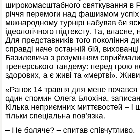
широкомасштабного святкування в Р
річчя перемоги над фашизмом успіх 
міжнародному турнірі набував би яс
ідеологічного підтексту. Та, власне,
Для представників того покоління ди
справді наче останній бій, вихованці
Базилевича з розумінням сприймали
тренерського тандему: перед грою не
здорових, а є живі та «мертві». Жив
«Ранок 14 травня для мене почався з
один спомин Олега Блохіна, записан
Кілька неприємних миттєвостей – і ш
тільки спеціальна пов’язка.
– Не боляче? – спитав співчутливо.