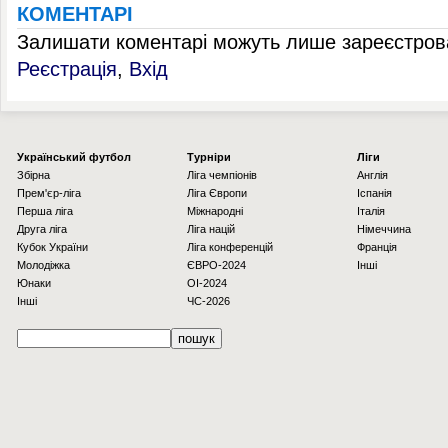
КОМЕНТАРІ
Залишати коментарі можуть лише зареєстрова
Реєстрація
,
Вхід
Українcький футбол
Турніри
Ліги
Збірна
Ліга чемпіонів
Англія
Прем'єр-ліга
Ліга Європи
Іспанія
Перша ліга
Міжнародні
Італія
Друга ліга
Ліга націй
Німеччина
Кубок України
Ліга конференцій
Франція
Молодіжка
ЄВРО-2024
Інші
Юнаки
OI-2024
Інші
ЧС-2026