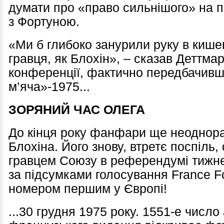
думати про «право сильнішого» на 
з Фортуною.
«Ми б глибоко занурили руку в кише
гравця, як Блохін», – сказав Деттма
конференції, фактично передбачивш
м’яча»-1975...
ЗОРЯНИЙ ЧАС ОЛЕГА
До кінця року фанфари ще неоднора
Блохіна. Його знову, втретє поспіль
гравцем Союзу в референдумі тижн
за підсумками голосування France Fo
номером першим у Європі!
...30 грудня 1975 року. 1551-е число