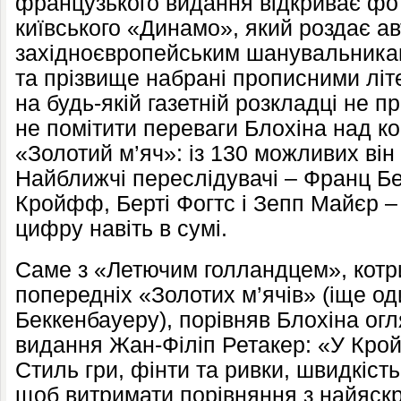
французького видання відкриває фо
київського «Динамо», який роздає а
західноєвропейським шанувальника
та прізвище набрані прописними літ
на будь-якій газетній розкладці не п
не помітити переваги Блохіна над ко
«Золотий м’яч»: із 130 можливих він
Найближчі переслідувачі – Франц Б
Кройфф, Берті Фогтс і Зепп Майєр –
цифру навіть в сумі.
Саме з «Летючим голландцем», котри
попередніх «Золотих м’ячів» (іще од
Беккенбауеру), порівняв Блохіна ог
видання Жан-Філіп Ретакер: «У Кро
Стиль гри, фінти та ривки, швидкість
щоб витримати порівняння з найяскр