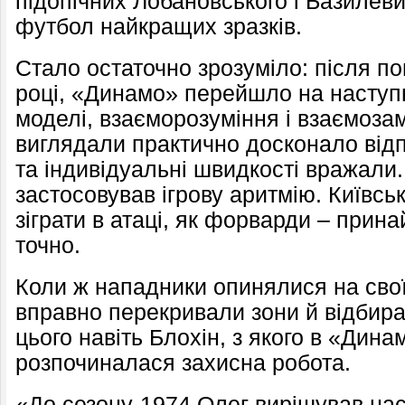
підопічних Лобановського і Базилев
футбол найкращих зразків.
Стало остаточно зрозуміло: після по
році, «Динамо» перейшло на наступн
моделі, взаєморозуміння і взаємозам
виглядали практично досконало від
та індивідуальні швидкості вражали
застосовував ігрову аритмію. Київсь
зіграти в атаці, як форварди – прина
точно.
Коли ж нападники опинялися на свої
вправно перекривали зони й відбира
цього навіть Блохін, з якого в «Дин
розпочиналася захисна робота.
«До сезону-1974 Олег вирішував наст