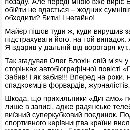
позаду. Але переді мною вже виріс Ва
обійти не вдасться – жодних сумнівів
обходити? Бити! І негайно!
Майєр пішов туди ж, куди вирушив за
підстрахувати його, на той випадок,
Я вдарив у дальній від воротаря кут.
Так згадував Олег Блохін свій м’яч у
сторінках автобіографічної повісті «
Забив! І як забив!!! Вперед на роки, 
спадкоємців форвардів, журналістів,
Шкода, що прихильники «Динамо» п
лише в записі, адже радянське тел
виїзний суперкубковий поєдинок. По
спортивного керівництва країни вис