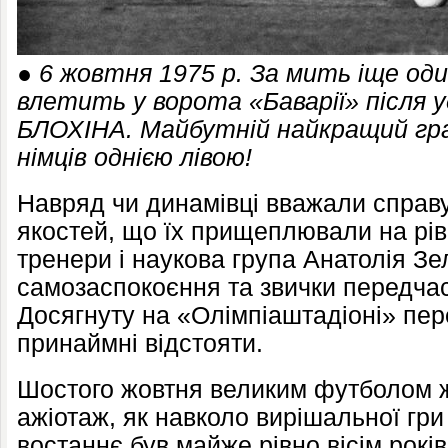
●
6 жовтня 1975 р. За мить іще оди
влетить у ворота «Баварії» після 
БЛОХІНА. Майбутній найкращий гра
німців однією лівою!
Навряд чи динамівці вважали справ
якостей, що їх прищеплювали на рів
тренери і наукова група Анатолія Зе
самозаспокоєння та звички передча
Досягнуту на «Олімпіаштадіоні» пер
принаймні відстояти.
Шостого жовтня великим футболом ж
ажіотаж, як навколо вирішальної гри
востаннє був майже рівно вісім років