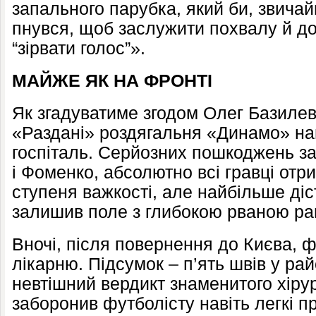
запального парубка, який би, звичайн
пнувся, щоб заслужити похвалу й дов
“зірвати голос”».
МАЙЖЕ ЯК НА ФРОНТІ
Як згадуватиме згодом Олег Базилеви
«Раздані» роздягальня «Динамо» на
госпіталь. Серйозних пошкоджень з
і Фоменко, абсолютно всі гравці отри
ступеня важкості, але найбільше діс
залишив поле з глибокою рваною ран
Вночі, після повернення до Києва, 
лікарню. Підсумок – п’ять швів у рай
невтішний вердикт знаменитого хірур
заборонив футболісту навіть легкі п