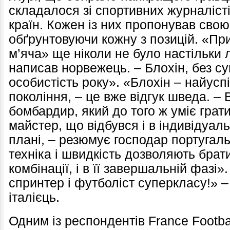
складалося зі спортивних журналісті
країн. Кожен із них пропонував свою 
обґрунтовуючи кожну з позицій. «П
м’яча» ще ніколи не було настільки 
написав норвежець. – Блохін, без с
особистість року». «Блохін – найус
покоління, – це вже відгук шведа. – В
бомбардир, який до того ж уміє грат
майстер, що відбувся і в індивідуаль
плані, – резюмує господар португаль
техніка і швидкість дозволяють брат
комбінації, і в її завершальній фазі
спринтер і футболіст суперкласу!» –
італієць.
Одним із респондентів France Footba