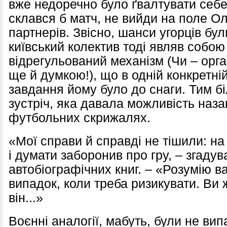
вже недоречно було ґвалтувати себе
склався б матч, не вийди на поле Оле
партнерів. Звісно, шанси угорців бу
київський колектив тоді являв собою
відрегульований механізм (Чи – орг
ще й думкою!), що в одній конкретній
завдання йому було до снаги. Тим 
зустріч, яка давала можливість наз
футбольних скрижалях.
«Мої справи й справді не тішили: на 
і думати заборонив про гру, – згадув
автобіографічних книг. – «Розумію в
випадок, коли треба ризикувати. Ви 
він...»
Воєнні аналогії, мабуть, були не випа