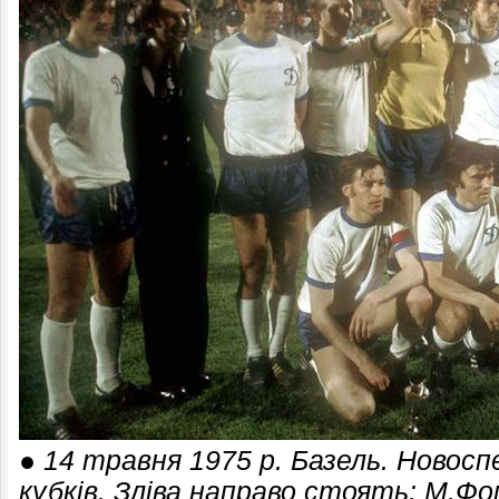
●
14 травня 1975 р. Базель. Новосп
кубків. Зліва направо стоять: М.Фо