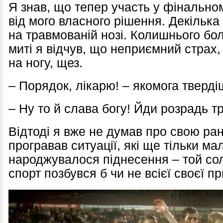
Я знав, що тепер участь у фінальном
від мого власного рішення. Декілька
на травмованій нозі. Колишнього бол
миті я відчув, що неприємний страх,
на ногу, щез.
– Порядок, лікарю! – якомога тверді
– Ну то й слава богу! Йди розрадь тр
Відтоді я вже не думав про свою ран
програвав ситуації, які ще тільки ма
народжувалося піднесення – той сол
спорт позбувся б чи не всієї своєї пр