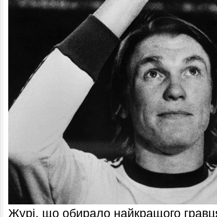
Журі, що обирало найкращого гравця