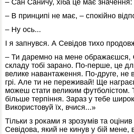
– Сан Саничу, хіба це має значення: 
– В принципі не має, – спокійно відпо
– Ну ось...
І я запнувся. А Севідов тихо продов
– Ти даремно на мене ображаєшся, 
складу тобі зарано. По-перше, це д
велике навантаження. По-друге, не 
грі. Але ти не переживай! Ще награє
можеш стати великим футболістом. Т
більше терпіння. Зараз у тебе широк
Використовуй їх, вчися...»
Тільки з роками я зрозумів та оцінив
Севідова, який не кинув у бій мене, 