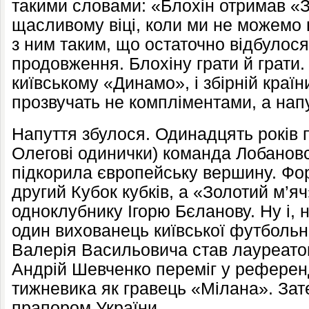
такими словами: «Блохін отримав «З
щасливому віці, коли ми не можемо
з ним таким, що остаточно відбулося,
продовження. Блохіну грати й грати. 
київському «Динамо», і збірній країн
прозвучать не компліментами, а нап
Напуття збулося. Одинадцять років п
Олегові одинички) команда Лобановс
підкорила європейську вершину. Фо
другий Кубок кубків, а «Золотий м’я
одноклубнику Ігорю Бєланову. Ну і, 
один вихованець київської футбольн
Валерія Васильовича став лауреатом
Андрій Шевченко переміг у референ
тижневика як гравець «Мілана». Зат
прапором України...