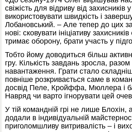
свіжість для відриву від захисників 
використовувати швидкість і заверш
Лобановський. – Але тепер до цих з
нові: сковувати ініціативу захисникі
тримає оборону, брати участь у підго
Тобто йому доводиться більш актив
гру. Кількість завдань зросла, разом 
навантаження. Грати стало складніш
повніше розкривається саме в команд
досвід Пеле, Кройффа, Мюллера і ба
Навряд чи варто ігнорувати цей оче
У тій командній грі не лише Блохін, 
додали в індивідуальній майстернос
приголомшливу витривалість – і ви