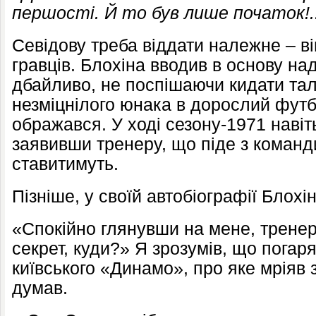
першості. Й то був лише початок!.
Севідову треба віддати належне – ві
гравців. Блохіна вводив в основу на
дбайливо, не поспішаючи кидати та
незміцнілого юнака в дорослий футб
ображався. У ході сезону-1971 наві
заявивши тренеру, що піде з команд
ставитимуть.
Пізніше, у своїй автобіографії Блохін
«Спокійно глянувши на мене, тренер
секрет, куди?» Я зрозумів, що погар
київського «Динамо», про яке мріяв з
думав.