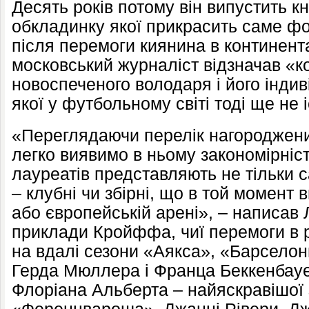
Десять років потому він випустить 
обкладинку якої прикрасить саме фот
після перемоги киянина в континент
московський журналіст відзначав «к
новоспеченого володаря і його інди
якої у футбольному світі тоді ще не 
«Переглядаючи перелік нагороджени
легко виявимо в ньому закономірніс
лауреатів представляють не тільки 
– клубні чи збірні, що в той момент 
або європейській арені», – написав Л
приклади Кройффа, чиї перемоги в
на вдалі сезони «Аякса», «Барселони
Герда Мюллера і Франца Беккенбауер
Флоріана Альберта – найяскравішої з