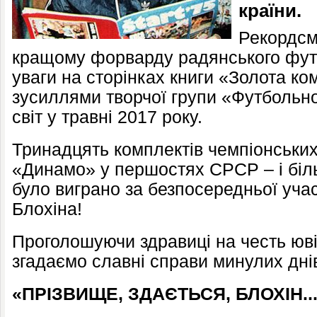
країни.
Рекордсм
кращому форварду радянського фут
уваги на сторінках книги «Золота ко
зусиллями творчої групи «Футбольно
світ у травні 2017 року.
Тринадцять комплектів чемпіонських
«Динамо» у першостях СРСР – і біль
було виграно за безпосередньої учас
Блохіна!
Проголошуючи здравиці на честь юві
згадаємо славні справи минулих днів
«ПРІЗВИЩЕ, ЗДАЄТЬСЯ, БЛОХІН..