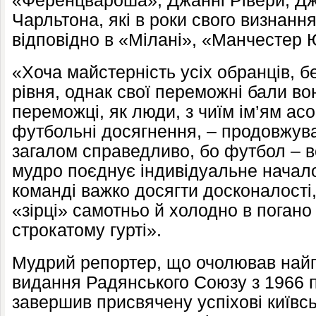
«Ференцвароша», Джанні Рівери, Дж
Чарльтона, які в роки свого визнан
відповідно в «Мілані», «Манчестер Юн
«Хоча майстерність усіх обранців, 
рівня, однак свої переможні бали в
переможці, як люди, з чиїм ім’ям ас
футбольні досягнення, – продовжував
загалом справедливо, бо футбол – в
мудро поєднує індивідуальне начало
команді важко досягти досконалості, 
«зірці» самотньо й холодно в погано
строкатому гурті».
Мудрий репортер, що очолював най
видання Радянського Союзу з 1966 п
завершив присвячену успіхові київс