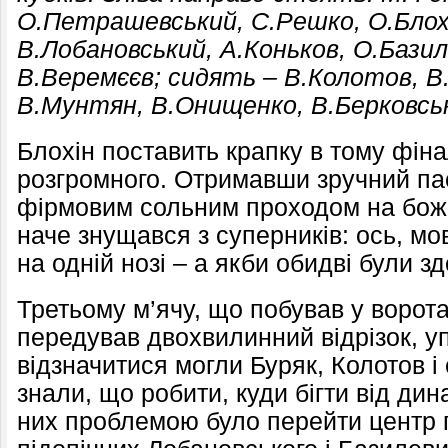
О.Петрашевський, С.Решко, О.Блохі
В.Лобановський, А.Коньков, О.Бази
В.Веремєєв; сидять – В.Колотов, В
В.Мунтян, В.Онищенко, В.Берковсь
Блохін поставить крапку в тому фіна
розгромного. Отримавши зручний пас
фірмовим сольним проходом на боже
наче знущався з суперників: ось, мо
на одній нозі – а якби обидві були з
Третьому м’ячу, що побував у воро
передував двохвилинний відрізок, у
відзначитися могли Буряк, Колотов і 
знали, що робити, куди бігти від дин
них проблемою було перейти центр п