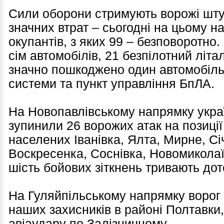
Сили оборони стримують ворожі шту
значних втрат – сьогодні на цьому 
окупантів, з яких 99 – безповоротно
сім автомобілів, 21 безпілотний літа
значно пошкоджено один автомобіль,
системи та пункт управління БпЛА.
На Новопавлівському напрямку украї
зупинили 26 ворожих атак на позиції
населених Іванівка, Ялта, Мирне, Сі
Воскресенка, Соснівка, Новомиколаї
шість бойових зіткнень тривають дот
На Гуляйпільському напрямку ворог т
наших захисників в районі Полтавки,
авіаудару по Залізничному.