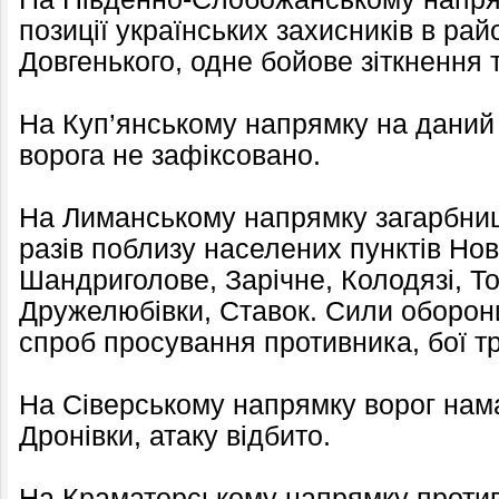
позиції українських захисників в рай
Довгенького, одне бойове зіткнення 
На Куп’янському напрямку на даний
ворога не зафіксовано.
На Лиманському напрямку загарбниц
разів поблизу населених пунктів Но
Шандриголове, Зарічне, Колодязі, Т
Дружелюбівки, Ставок. Сили оборон
спроб просування противника, бої т
На Сіверському напрямку ворог нама
Дронівки, атаку відбито.
На Краматорському напрямку против