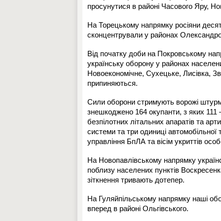
просунутися в районі Часового Яру, Но
На Торецькому напрямку росіяни десят
сконцентрували у районах Олександро-
Від початку доби на Покровському напр
українську оборону у районах населен
Новоекономічне, Сухецьке, Лисівка, Зві
припиняються.
Сили оборони стримують ворожі штурми
знешкоджено 164 окупанти, з яких 111
безпілотних літальних апаратів та арт
системи та три одиниці автомобільної т
управління БпЛА та вісім укриттів особ
На Новопавлівському напрямку українсь
поблизу населених пунктів Воскресенка
зіткнення тривають дотепер.
На Гуляйпільському напрямку наші обо
вперед в районі Ольгівського.