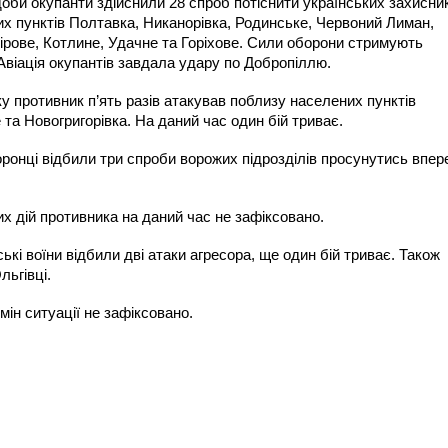
оби окупанти здійснили 28 спроб потіснити українських захисник
их пунктів Полтавка, Никанорівка, Родинське, Червоний Лиман,
ірове, Котлине, Удачне та Горіхове. Сили оборони стримують
 Авіація окупантів завдала удару по Добропіллю.
 противник п’ять разів атакував поблизу населених пунктів
 та Новогригорівка. На даний час один бій триває.
ронці відбили три спроби ворожих підрозділів просунутись впер
х дій противника на даний час не зафіксовано.
кі воїни відбили дві атаки агресора, ще один бій триває. Також
льгівці.
ін ситуації не зафіксовано.