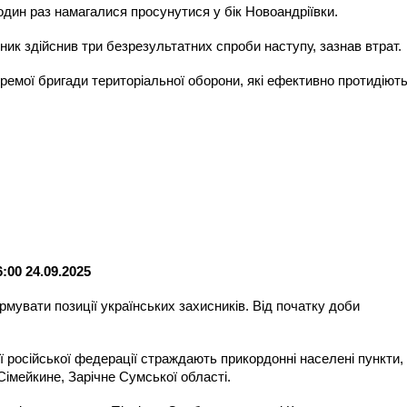
дин раз намагалися просунутися у бік Новоандріївки.
ик здійснив три безрезультатних спроби наступу, зазнав втрат.
кремої бригади територіальної оборони, які ефективно протидіют
:00 24.09.2025
мувати позиції українських захисників. Від початку доби
ії російської федерації страждають прикордонні населені пункти,
 Сімейкине, Зарічне Сумської області.