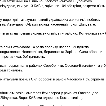
їнські захисники на Північно-Слобожанському і Курському
іаударів, скинув 13 КАБів, здійснив 104 обстріли, зокрема п’ят
ворог двічі атакував позиції українських захисників поблизу
иває. Авіаудару КАБами зазнав населений пункт Шипувате.
ь атак на позиції українських військ у районах Котлярівки та у 
 армія атакувала 14 разів поблизу населених пунктів
андриголове, Новоселівка, Дерилове та Зарічне. Сили оборони
 противника, бої тривають.
вся прорватися в районах Серебрянки, Оріхово-Василівки та у б
аразі тривають.
 атакував позиції Сил оборони в районі Часового Яру, отримав
рбник сім разів намагався йти вперед у районах Олександро-
 Яблунівки. Ворог КАБами вдарив по Костянтинівці.