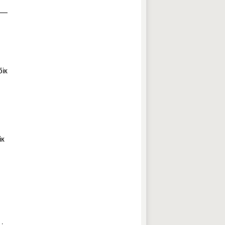
ь —
бік
ік