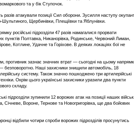
вомаркового та у бік Ступочок.
ь разів атакували позиції Сил оборони. Зусилля наступу окупан
Шультиного, Щербинівки, Плещіївки та Яблунівки.
ямку російські підрозділи 47 разів намагалися прорвати
их пунктів Полтавка, Никанорівка, Родинське, Червоний Лиман,
рове, Котлине, Удачне та Горіхове. В деяких локаціях бої не
, противник зазнає значних втрат — сьогодні на цьому напрям
 — безповоротно. Наші захисники знищили автомобіль, 18
илерійську систему. Також значно пошкоджено три артилерійські
ехніки. Окрім цього українські захисники уразили два пункти
ового складу.
кі підрозділи зупинили 12 ворожих атак на позиції наших військ
, Січневе, Вороне, Тернове та Новогригорівка, ще два бойових
ронці відбили чотири спроби ворожих підрозділів просунутись