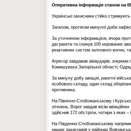
Оперативна інформація станом на 08
Українські захисники стійко стримують
Загалом, протягом минулої доби зафікс
За уточненою інформацією, вчора проти
дві ракети та скинув 105 керованих авіа
реактивних систем залпового вогню, та
Агресор завдавав авіаударів, зокрема 
Комишуваха Запорізької області; Одра
За минулу добу авіація, ракетні війсь
особового складу, один склад зберіганн
противника.
На Північно-Слобожанському і Курськ
зіткнень. Ворог завдав вісім авіаційни
здійснив 172 обстріли, чотири з яких –
На Південно-Слобожанському напрямку
наших захисників у районах Вовчанськ