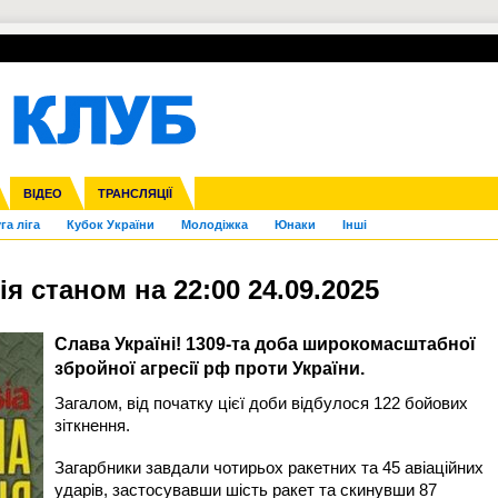
УПЛ-ПЕРЕХОДИ
СКРИЖАЛІ
ЄВРОКУБКИ
Зол
нфедерацій
Франція
ВІДЕО
Ліга націй
Інші
ЧЄ-2015 (U-21)
ТРАНСЛЯЦІЇ
Ліга конференцій
Копа Америка
ЄВРО-2024
ЧС-2018
OI-2024
ЄВРО-2020
ЧС-2026
Ч
га ліга
Кубок України
Молодіжка
Юнаки
Інші
 станом на 22:00 24.09.2025
Слава Україні! 1309-та доба широкомасштабної
збройної агресії рф проти України.
Загалом, від початку цієї доби відбулося 122 бойових
зіткнення.
Загарбники завдали чотирьох ракетних та 45 авіаційних
ударів, застосувавши шість ракет та скинувши 87