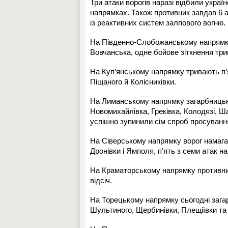
Три атаки ворогів наразі відбили укра
напрямках. Також противник завдав 6 ав
із реактивних систем залпового вогню.
На Південно-Слобожанському напрямку 
Вовчанська, одне бойове зіткнення тр
На Куп’янському напрямку тривають п’ят
Піщаного й Колісниківки.
На Лиманському напрямку загарбницька
Новомихайлівка, Греківка, Колодязі, Ш
успішно зупинили сім спроб просування
На Сіверському напрямку ворог намага
Дронівки і Ямполя, п’ять з семи атак н
На Краматорському напрямку противник
відсіч.
На Торецькому напрямку сьогодні зага
Шультиного, Щербинівки, Плещіївки та