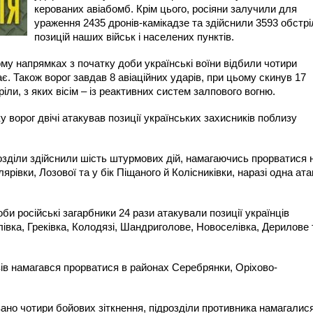
керованих авіабомб. Крім цього, росіяни залучили для
ураження 2435 дронів-камікадзе та здійснили 3593 обстрі
позицій наших військ і населених пунктів.
му напрямках з початку доби українські воїни відбили чотири
ає. Також ворог завдав 8 авіаційних ударів, при цьому скинув 17
іли, з яких вісім – із реактивних систем залпового вогню.
ворог двічі атакував позиції українських захисників поблизу
озділи здійснили шість штурмових дій, намагаючись прорватися 
ярівки, Лозової та у бік Піщаного й Колісниківки, наразі одна ата
и російські загарбники 24 рази атакували позиції українців
вка, Греківка, Колодязі, Шандриголове, Новоселівка, Дерилове 
зів намагався прорватися в районах Серебрянки, Оріхово-
но чотири бойових зіткнення, підрозділи противника намагалис