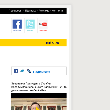
-
-
-
Про проект
Підписка
Реклама
Контакти
отий КЛУБ
УСІ ТРАНСФЕРИ
С-2019 (U-20)
ЧС-2022
МІЙ КЛУБ
Поділитися
Звернення Президента України
Володимира Зеленського наприкінці 1625-го
дня повномасштабної війни