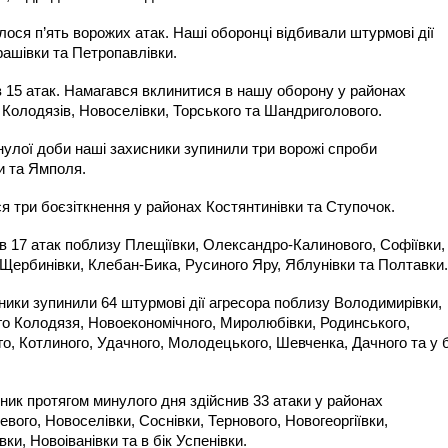
ося п’ять ворожих атак. Наші оборонці відбивали штурмові дії
рашівки та Петропавлівки.
 15 атак. Намагався вклинитися в нашу оборону у районах
 Колодязів, Новоселівки, Торського та Шандриголового.
улої доби наші захисники зупинили три ворожі спроби
и та Ямполя.
 три боєзіткнення у районах Костянтинівки та Ступочок.
в 17 атак поблизу Плещіївки, Олександро-Калинового, Софіївки,
Щербинівки, Клебан-Бика, Русиного Яру, Яблунівки та Полтавки.
ики зупинили 64 штурмові дії агресора поблизу Володимирівки,
го Колодязя, Новоекономічного, Миролюбівки, Родинського,
го, Котлиного, Удачного, Молодецького, Шевченка, Дачного та у б
ик протягом минулого дня здійснив 33 атаки у районах
вого, Новоселівки, Соснівки, Тернового, Новогеоргіївки,
и, Новоіванівки та в бік Успенівки.