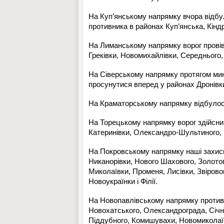
На Куп’янському напрямку вчора відбул
противника в районах Куп’янська, Кінд
На Лиманському напрямку ворог провів
Греківки, Новомихайлівки, Середнього,
На Сіверському напрямку протягом мин
просунутися вперед у районах Дронівк
На Краматорському напрямку відбулося
На Торецькому напрямку ворог здійсни
Катеринівки, Олександро-Шультиного, 
На Покровському напрямку наші захисн
Никанорівки, Нового Шахового, Золото
Миколаївки, Променя, Лисівки, Звірово
Новоукраїнки і Філії.
На Новопавлівському напрямку противн
Новохатського, Олександрограда, Січне
Піддубного, Комишувахи, Новомиколаївк