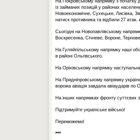
На Покровському напрямку з початку д
із займаних позицій у районах населен
Новоекономічне, Сухецьке, Лисівка, Зв
натиск противника та відбили 27 атак.
Сьогодні на Новопавлівському напрямку
Воскресенка, Січневе, Вороне, Тернове
На Гуляйпільському напрямку наші обо
в районі Ольгівського.
На Оріхівському напрямку наступальни
На Придніпровському напрямку українсь
ворожа авіація завдала авіаударів по О
На інших напрямках фронту суттєвих зм
Підтримуйте українське військо!
Переможемо!
***