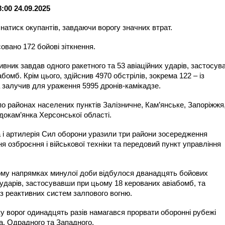
:00 24.09.2025
 натиск окупантів, завдаючи ворогу значних втрат.
овано 172 бойові зіткнення.
вник завдав одного ракетного та 53 авіаційних ударів, застосув
бомб. Крім цього, здійснив 4970 обстрілів, зокрема 122 – із
 залучив для ураження 5995 дронів-камікадзе.
по районах населених пунктів Залізничне, Кам’янське, Запоріжжя
докам’янка Херсонської області.
ка і артилерія Сил оборони уразили три райони зосередження
я озброєння і військової техніки та передовий пункт управління
ому напрямках минулої доби відбулося дванадцять бойових
х ударів, застосувавши при цьому 18 керованих авіабомб, та
 із реактивних систем залпового вогню.
 ворог одинадцять разів намагався прорвати оборонні рубежі
а, Одрадного та Западного.