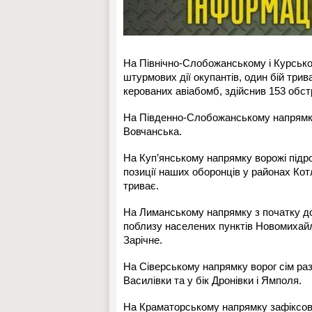
На Північно-Слобожанському і Курсько
штурмових дії окупантів, один бій трив
керованих авіабомб, здійснив 153 обстр
На Південно-Слобожанському напрямку 
Вовчанська.
На Куп’янському напрямку ворожі підр
позиції наших оборонців у районах Котл
триває.
На Лиманському напрямку з початку доб
поблизу населених пунктів Новомихайлі
Зарічне.
На Сіверському напрямку ворог сім ра
Василівки та у бік Дронівки і Ямполя.
На Краматорському напрямку зафіксова