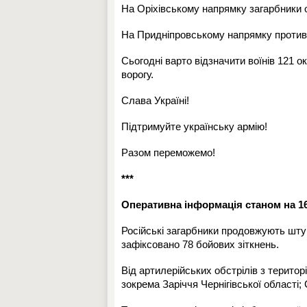
На Оріхівському напрямку загарбники о
На Придніпровському напрямку противн
Сьогодні варто відзначити воїнів 121 о
ворогу.
Слава Україні!
Підтримуйте українську армію!
Разом переможемо!
***
Оперативна інформація станом на 16
Російські загарбники продовжують штур
зафіксовано 78 бойових зіткнень.
Від артилерійських обстрілів з територ
зокрема Заріччя Чернігівської області;