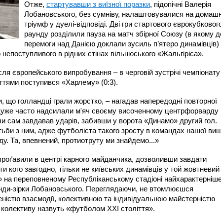
Отже,
стартувавши з виїзної поразки
, підопічні Валерія
Лобановського, без сумніву, налаштовувалися на домашн
тріумф у дуелі-відповіді. Дві гри стартового єврокубковог
раунду розділили пауза на матч збірної Союзу (в якому д
перемоги над Данією доклали зусиль п’ятеро динамівців) 
 непоступливого в рідних стінах вільнюського «Жальгіріса».
сля європейського випробування – в черговій зустрічі чемпіонату
ттями поступився «Харлему» (0:3).
, що голландці грали жорстко, – нагадав напередодні повторної
и дуже часто надсилали м'яч своєму височенному центрфорварду
чи сам завдавав ударів, забивши у ворота «Динамо» другий гол.
тьби з ним, адже футболіста такого зросту в командах нашої вищ
іду. Та, впевнений, протиотруту ми знайдемо...»
 проґавили в центрі карного майданчика, дозволивши завдати
и кого завгодно, тільки не київських динамівців у той жовтневий
м» на переповненому Республіканському стадіоні найхарактерніш
анди-зірки Лобановського. Переглядаючи, не втомлюєшся
істю взаємодії, колективною та індивідуальною майстерністю
о колективу назвуть «футболом ХХI століття».