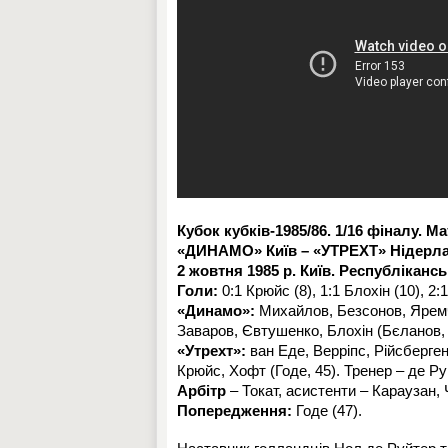
Кубок кубків-1985/86. 1/16 фіналу. М
«ДИНАМО» Київ – «УТРЕХТ» Нідерланд
2 жовтня 1985 р. Київ. Республікансь
Голи:
0:1 Крюйс (8), 1:1 Блохін (10), 2:
«Динамо»:
Михайлов, Безсонов, Яремчу
Заваров, Євтушенко, Блохін (Бєланов, 
«Утрехт»:
ван Еде, Верріпс, Рійсберген
Крюйс, Хофт (Годе, 45). Тренер – де Ру
Арбітр
– Токат, асистенти – Караузан, 
Попередження:
Годе (47).