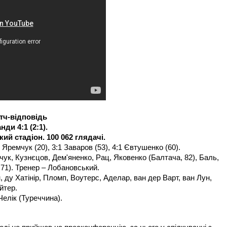
атч-відповідь
и 4:1 (2:1).
кий стадіон. 100 062 глядачі.
1 Яремчук (20), 3:1 Заваров (53), 4:1 Євтушенко (60).
к, Кузнєцов, Дем'яненко, Рац, Яковенко (Балтача, 82), Баль,
71). Тренер – Лобановський.
, ду Хатінір, Пломп, Воутерс, Аделар, ван дер Варт, ван Лун,
йтер.
Челік (Туреччина).