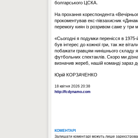
болгарського ЦСКА.
На прохання кореспондента «Вечірньо
прокоментував екс-півзахисник «Динам
перемогу киян із розривом саме у три м'
«Сьогодні я подумки перенісся в 1975-й
був інтерес до кожної гри, так же віта
побажати гравцям нинішнього складу 
футбольних спектаклів. Скоро ми дізна
визначив жереб, нашій команді зараз до
Юрій КОРЗАЧЕНКО
18 квітня 2026 20:38
http://fcdynamo.com
КОМЕНТАРІ
Залишати коментарі можуть лише зареєстрован