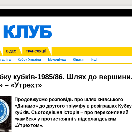
УПЛ-ПЕРЕХОДИ
СКРИЖАЛІ
ЄВРОКУБКИ
Зол
нфедерацій
Франція
ВІДЕО
Ліга націй
Інші
ЧЄ-2015 (U-21)
ТРАНСЛЯЦІЇ
Ліга конференцій
Копа Америка
ЄВРО-2024
ЧС-2018
OI-2024
ЄВРО-2020
ЧС-2026
Ч
га ліга
Кубок України
Молодіжка
Юнаки
Інші
убку кубків-1985/86. Шлях до вершини
» – «Утрехт»
Продовжуємо розповідь про шлях київського
«Динамо» до другого тріумфу в розіграшах Кубку
кубків. Сьогоднішня історія – про переконливий
«камбек» у протистоянні з нідерландським
«Утрехтом».