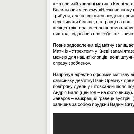
«На восьмій хвилині матчу в Києві заг
Васильович у своєму «Нескінченному м
трибуни, але не викликав жодних прояв
переживали більше, ніж гравці на полі.
«епіцентрі» гола, весело перемовлялися
них тоді, відзначив про себе: це – вияв
Повне задоволення від матчу залишаєт
Матч із «Утрехтом» у Києві запам'ятавс
межею для наших хлопців, вони штучно 
справу зроблено».
Напрочуд ефектно оформив миттєву від
самісіньку дев'ятку! Іван Яремчук дові
повітряну дуель у штовханині після по
Андрія Баля (цей гол – на фото внизу)
Заваров – найкращий гравець зустрічі 
залишив за собою прудкий Вадим Євт