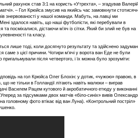
альний рахунок став 3:1 на користь «Утрехта», – згадував Валері
атчі». – Гол Крюйса змусив на якийсь час замовкнути стотисячн
ів знервованості у нашої команди. Мабуть, на лавці ми
 Мені здалося навіть, що наші футболісти, які перебували в
 та посміхалися, дістаючи м'яч із сітки. Який би злий не був на
 упевненості та класу.
ься лише тоді, коли досягнуто результату та здійснено задуман
я саме з цієї причини. Чотири м'ячі у ворота ван Еде не були
пригальмували після четвертого, і їх можна було зрозуміти:
повідь на гол Крюйса Олег Блохін: у дотик, «чужою» правою, в
в, що не тільки в Голландії літають навіть малюки – виграв
дачі Василем Рацем кутового й акробатичного етюду у виконанні
. Уперед за підсумками двох матчів «біло-синіх» вивів Олександр
(на головному фото втікає від ван Луна). «Контрольний постріл»
ушенко.