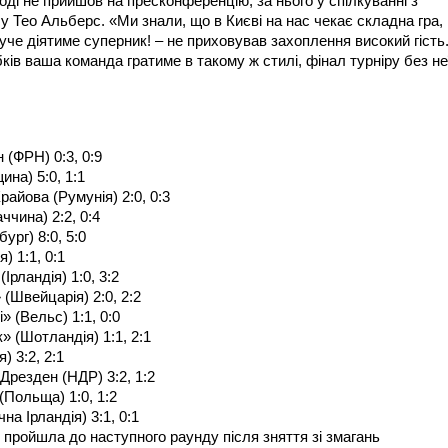
ді не прийшов на пресконференцію, за нього у спілкуванні з
 Тео Альберс. «Ми знали, що в Києві на нас чекає складна гра,
уче діятиме суперник! – не приховував захоплення високий гість.
ів ваша команда гратиме в такому ж стилі, фінал турніру без не
 (ФРН) 0:3, 0:9
ина) 5:0, 1:1
айова (Румунія) 2:0, 0:3
ччина) 2:2, 0:4
рг) 8:0, 5:0
) 1:1, 0:1
рландія) 1:0, 3:2
(Швейцарія) 2:0, 2:2
» (Вельс) 1:1, 0:0
» (Шотландія) 1:1, 2:1
) 3:2, 2:1
Дрезден (НДР) 3:2, 1:2
(Польща) 1:0, 1:2
на Ірландія) 3:1, 0:1
пройшла до наступного раунду після зняття зі змагань