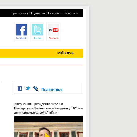
-
-
-
Про проект
Підписка
Реклама
Контакти
отий КЛУБ
УСІ ТРАНСФЕРИ
С-2019 (U-20)
ЧС-2022
МІЙ КЛУБ
.
Поділитися
Звернення Президента України
Володимира Зеленського наприкінці 1625-го
дня повномасштабної війни