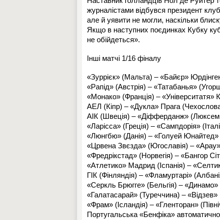
Наставник голландців Нол де Руйтер то
журналістами відбувся президент клубу
але й уявити не могли, наскільки блиск
Якщо в наступних поєдинках Кубку кубк
не обійдеться».
Інші матчі 1/16 фіналу
«Зуррієк» (Мальта) – «Байєр» Юрдінген
«Рапід» (Австрія) – «Татабанья» (Угорщ
«Монако» (Франція) – «Університатя» Кр
АЕЛ (Кіпр) – «Дукла» Прага (Чехослова
АІК (Швеція) – «Діфферданж» (Люксембу
«Ларісса» (Греція) – «Сампдорія» (Італія
«Люнгбю» (Данія) – «Голуей Юнайтед» (І
«Црвена Звєзда» (Югославія) – «Арау» 
«Фредрікстад» (Норвегія) – «Бангор Сіті
«Атлетико» Мадрид (Іспанія) – «Селтик
ГІК (Фінляндія) – «Фламуртарі» (Албанія
«Серкль Брюгге» (Бельгія) – «Динамо» 
«Галатасарай» (Туреччина) – «Відзев» 
«Фрам» (Ісландія) – «Гленторан» (Північ
Португальська «Бенфіка» автоматично 