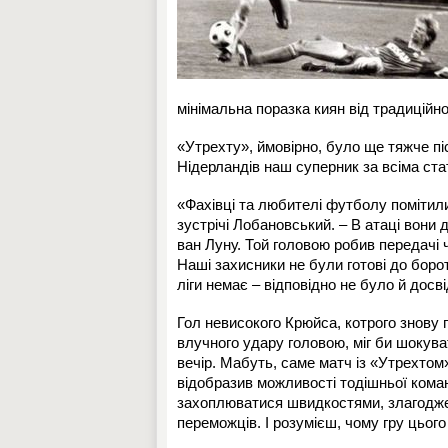
мінімальна поразка киян від традиційно
«Утрехту», ймовірно, було ще тяжче пі
Нідерландів наш суперник за всіма ста
«Фахівці та любителі футболу помітили
зустрічі Лобановський. – В атаці вон
ван Луну. Той головою робив передачі 
Наші захисники не були готові до боро
ліги немає – відповідно не було й досв
Гол невисокого Крюйса, котрого знову
влучного удару головою, міг би шокуват
вечір. Мабуть, саме матч із «Утрехто
відобразив можливості тодішньої ком
захоплюватися швидкостями, злагоджен
переможців. І розумієш, чому гру цьог