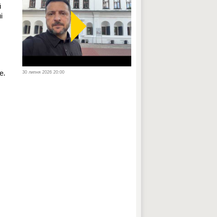
й
і
е.
30 липня 2026 20:00