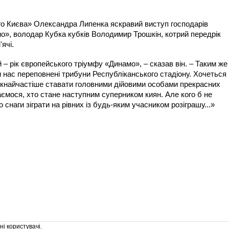
го Києва» Олександра Липенка яскравий виступ господарів
о», володар Кубка кубків Володимир Трошкін, котрий передрік
ячі.
 – рік європейського тріумфу «Динамо», – сказав він. – Таким же
ли нас переповнені трибуни Республіканського стадіону. Хочеться
якнайчастіше ставати головними дійовими особами прекрасних
ємося, хто стане наступним суперником киян. Але кого б не
 снаги зіграти на рівних із будь-яким учасником розіграшу...»
і користувачі.