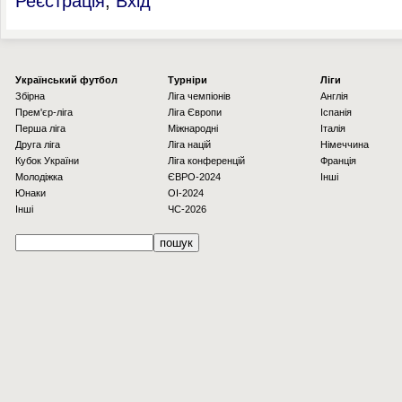
Реєстрація
,
Вхід
Українcький футбол
Турніри
Ліги
Збірна
Ліга чемпіонів
Англія
Прем'єр-ліга
Ліга Європи
Іспанія
Перша ліга
Міжнародні
Італія
Друга ліга
Ліга націй
Німеччина
Кубок України
Ліга конференцій
Франція
Молодіжка
ЄВРО-2024
Інші
Юнаки
OI-2024
Інші
ЧС-2026