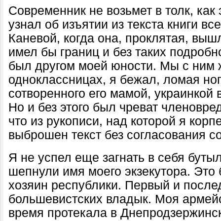
Современник не возьмет в толк, как 
узнал об изъятии из текста книги все
Каневой, когда она, проклятая, вышл
имел бы границ и без таких подробно
был другом моей юности. Мы с ним 
одноклассницах, я бежал, ломая ног
сотворенного его мамой, украинкой в
Но и без этого был чреват членовре
что из рукописи, над которой я корп
выброшен текст без согласования со
Я не успел еще загнать в себя бутыл
шепнули имя моего экзекутора. Это 
хозяин республики. Первый и послед
большевистских владык. Моя армей
время протекала в Днепродзержинске