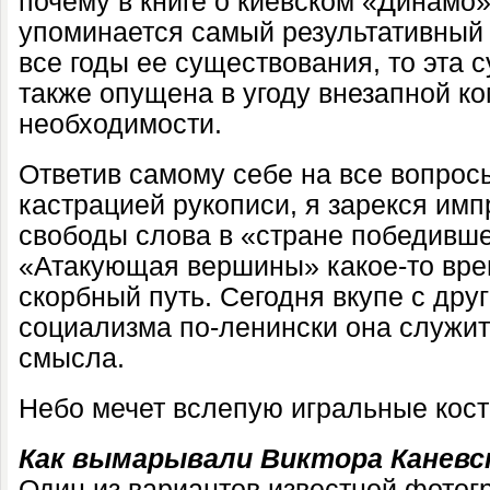
почему в книге о киевском «Динамо
упоминается самый результативный
все годы ее существования, то эта 
также опущена в угоду внезапной к
необходимости.
Ответив самому себе на все вопрос
кастрацией рукописи, я зарекся имп
свободы слова в «стране победивше
«Атакующая вершины» какое-то вре
скорбный путь. Сегодня вкупе с дру
социализма по-ленински она служит
смысла.
Небо мечет вслепую игральные кости
Как вымарывали Виктора Каневс
Один из вариантов известной фотог