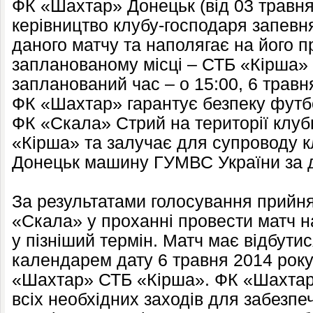
ФК «Шахтар» Донецьк (від 03 травня 
керівництво клубу-господаря запевн
даного матчу та наполягає на його п
запланованому місці – СТБ «Кірша» 
запланований час – о 15:00, 6 травн
ФК «Шахтар» гарантує безпеку футб
ФК «Скала» Стрий на території клуб
«Кірша» та залучає для супроводу к
Донецьк машину ГУМВС України за 
За результатами голосування прийн
«Скала» у проханні провести матч н
у пізніший термін. Матч має відбути
календарем дату 6 травня 2014 року
«Шахтар» СТБ «Кірша». ФК «Шахтар»
всіх необхідних заходів для забезпе