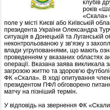
клубів др
років «Ш
«Скала» 
поле у місті Києві або Київській облас
президента України Олександра Тур
ситуація в Донецькій та Луганській о
неконтрольованою у зв’язку з захопл
влади угрупованнями, що мають озн
проведенням у вказаних областях а
операції. Вказана заява викликала
загрозою життю та здоров’ю футболіс
ФК «Скала». В ході опитування член
президентом ПФЛ обговорено питан
матчу на пізніший термін.
У відповідь на звернення ФК «Скал