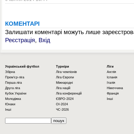
КОМЕНТАРІ
Залишати коментарі можуть лише зареєстрова
Реєстрація
,
Вхід
Українcький футбол
Турніри
Ліги
Збірна
Ліга чемпіонів
Англія
Прем'єр-ліга
Ліга Європи
Іспанія
Перша ліга
Міжнародні
Італія
Друга ліга
Ліга націй
Німеччина
Кубок України
Ліга конференцій
Франція
Молодіжка
ЄВРО-2024
Інші
Юнаки
OI-2024
Інші
ЧС-2026