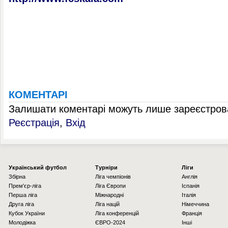
КОМЕНТАРІ
Залишати коментарі можуть лише зареєстрова
Реєстрація
,
Вхід
Українcький футбол
Турніри
Ліги
Збірна
Ліга чемпіонів
Англія
Прем'єр-ліга
Ліга Європи
Іспанія
Перша ліга
Міжнародні
Італія
Друга ліга
Ліга націй
Німеччина
Кубок України
Ліга конференцій
Франція
Молодіжка
ЄВРО-2024
Інші