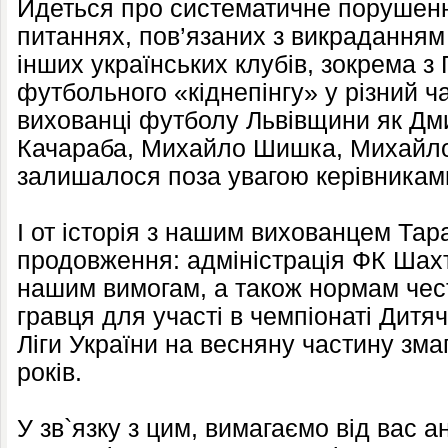
Йдеться про систематичне порушен
питаннях, пов’язаних з викраданням 
інших українських клубів, зокрема 
футбольного «кіднепінгу» у різний ч
вихованці футболу Львівщини як Дм
Качараба, Михайло Шишка, Михайло
залишалося поза увагою керівниками
І от історія з нашим вихованцем Та
продовження: адміністрація ФК Шах
нашим вимогам, а також нормам чест
гравця для участі в чемпіонаті Дит
Ліги України на весняну частину зма
років.
У зв`язку з цим, вимагаємо від вас 