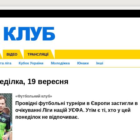
УПЛ-ПЕРЕХОДИ
СКРИЖАЛІ
ЄВРОКУБКИ
Зол
нфедерацій
Франція
ВІДЕО
Ліга націй
Інші
ЧЄ-2015 (U-21)
ТРАНСЛЯЦІЇ
Ліга конференцій
Копа Америка
ЄВРО-2024
ЧС-2018
OI-2024
ЄВРО-2020
ЧС-2026
Ч
га ліга
Кубок України
Молодіжка
Юнаки
Інші
еділка, 19 вересня
«Футбольний клуб»
Провідні футбольні турніри в Європи застигли в
очікуванні Ліги націй УЄФА. Утім є ті, хто у цей
понеділок не відпочиває.