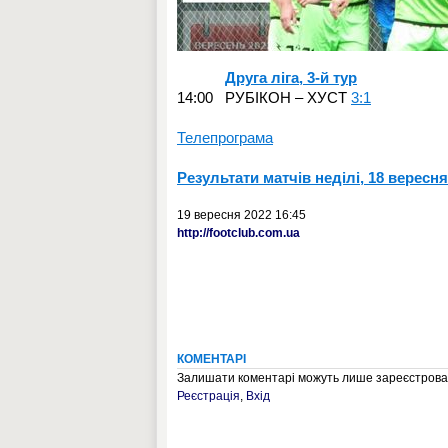
Друга ліга,
3-й
тур
14:00 РУБІКОН – ХУСТ
3:1
Телепрограма
Результати матчів неділі, 18 вересня
19 вересня 2022 16:45
http://footclub.com.ua
КОМЕНТАРІ
Залишати коментарі можуть лише зареєстрован
Реєстрація
,
Вхід