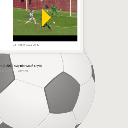
16 червня 2021 20:43
ht © 2012
«Футбольний клуб»
бка сайта —
Attracti