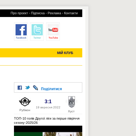
-
-
-
Про проект
Підписка
Реклама
Контакти
отий КЛУБ
УСІ ТРАНСФЕРИ
С-2019 (U-20)
ЧС-2022
МІЙ КЛУБ
Поділитися
3:1
19 вересня 2022
Рубікон
Хуст
ТОП-10 голів Другої ліги за перше півріччя
сезону-2025/26