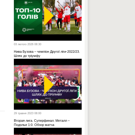
03 лютого 2026 08:30
Нива Бузова – чемпіон Другої ліги-2022/23.
Шлях до тріумфу
29 травня 2023 08:00
Вторая лига. Суперфинал. Металл –
Подолье 1:0. Обзор матча