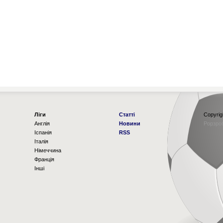
Ліги
Статті
Copyrig
Англія
Новини
Рорзро
Іспанія
RSS
Італія
Німеччина
Франція
Інші