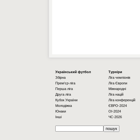
Українcький футбол
Турніри
Збірна
Ліга чемпіонів
Прем'єр-ліга
Ліга Європи
Перша ліга
Міжнародні
Друга ліга
Ліга націй
Кубок України
Ліга конференцій
Молодіжка
ЄВРО-2024
Юнаки
OI-2024
Інші
ЧС-2026