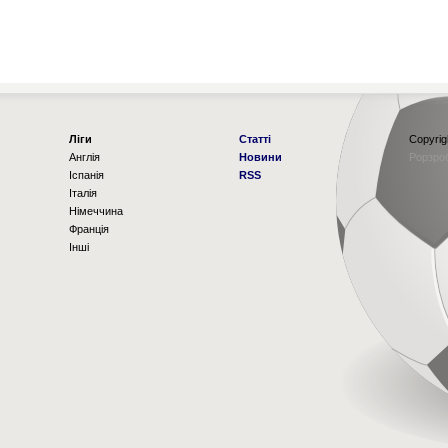
Ліги
Статті
Copyrig
Англія
Новини
Рорзро
Іспанія
RSS
Італія
Німеччина
Франція
Інші