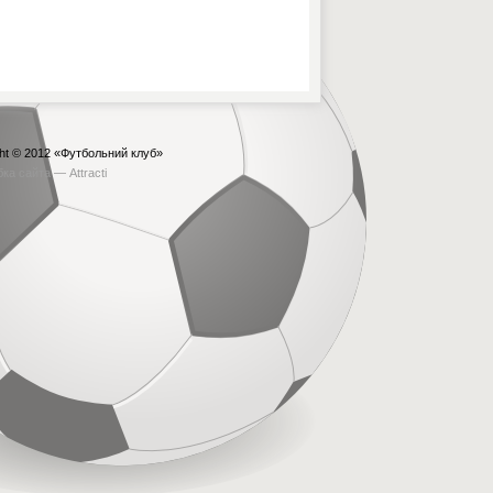
ht © 2012
«Футбольний клуб»
бка сайта —
Attracti