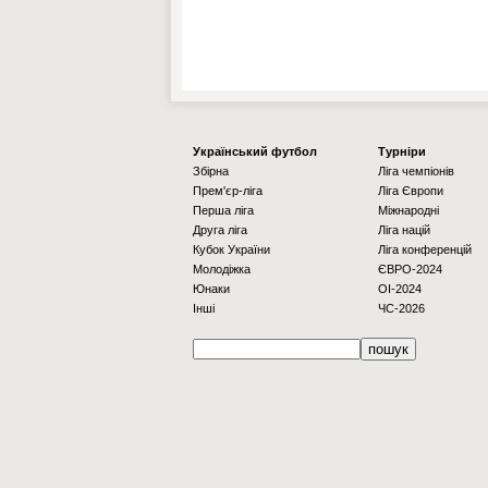
Українcький футбол
Турніри
Збірна
Ліга чемпіонів
Прем'єр-ліга
Ліга Європи
Перша ліга
Міжнародні
Друга ліга
Ліга націй
Кубок України
Ліга конференцій
Молодіжка
ЄВРО-2024
Юнаки
OI-2024
Інші
ЧС-2026