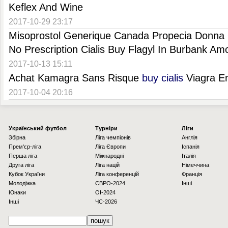
Keflex And Wine
2017-10-29 23:17
Misoprostol Generique Canada Propecia Donna
No Prescription Cialis Buy Flagyl In Burbank Amox
2017-10-13 15:11
Achat Kamagra Sans Risque
buy cialis
Viagra E
2017-10-04 20:16
Українcький футбол
Турніри
Ліги
Збірна
Ліга чемпіонів
Англія
Прем'єр-ліга
Ліга Європи
Іспанія
Перша ліга
Міжнародні
Італія
Друга ліга
Ліга націй
Німеччина
Кубок України
Ліга конференцій
Франція
Молодіжка
ЄВРО-2024
Інші
Юнаки
OI-2024
Інші
ЧС-2026