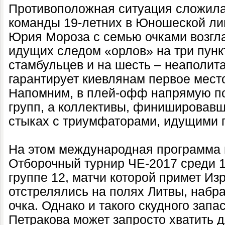
Противоположная ситуация сложила
команды 19-летних в Юношеской ли
Юрия Мороза с семью очками возгла
идущих следом «орлов» на три пункт
стамбульцев и на шесть – неаполит
гарантирует киевлянам первое место
Напомним, в плей-офф напрямую п
групп, а коллективы, финишировавш
стыках с триумфаторами, идущими п
На этом международная программа 
Отборочный турнир ЧЕ-2017 среди 1
группе 12, матчи которой примет Из
отстрелялись на полях Литвы, набрав
очка. Однако и такого скудного зап
Петракова может запросто хватить д