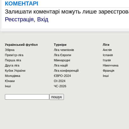
КОМЕНТАРІ
Залишати коментарі можуть лише зареєстрова
Реєстрація
,
Вхід
Українcький футбол
Турніри
Ліги
Збірна
Ліга чемпіонів
Англія
Прем'єр-ліга
Ліга Європи
Іспанія
Перша ліга
Міжнародні
Італія
Друга ліга
Ліга націй
Німеччина
Кубок України
Ліга конференцій
Франція
Молодіжка
ЄВРО-2024
Інші
Юнаки
OI-2024
Інші
ЧС-2026