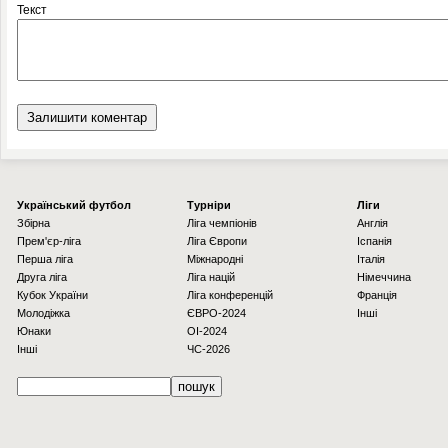
Текст
Українcький футбол
Турніри
Ліги
Збірна
Ліга чемпіонів
Англія
Прем'єр-ліга
Ліга Європи
Іспанія
Перша ліга
Міжнародні
Італія
Друга ліга
Ліга націй
Німеччина
Кубок України
Ліга конференцій
Франція
Молодіжка
ЄВРО-2024
Інші
Юнаки
OI-2024
Інші
ЧС-2026