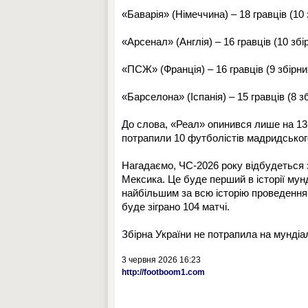
«Баварія» (Німеччина) – 18 гравців (10 
«Арсенал» (Англія) – 16 гравців (10 збі
«ПСЖ» (Франція) – 16 гравців (9 збірни
«Барселона» (Іспанія) – 15 гравців (8 зб
До слова, «Реал» опинився лише на 13-
потрапили 10 футболістів мадридськог
Нагадаємо, ЧС-2026 року відбудеться з
Мексика. Це буде перший в історії мун
найбільшим за всю історію проведення ч
буде зіграно 104 матчі.
Збірна України не потрапила на мундіа
3 червня 2026 16:23
http://footboom1.com