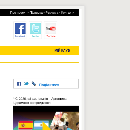
-
-
-
Про проект
Підписка
Реклама
Контакти
отий КЛУБ
УСІ ТРАНСФЕРИ
С-2019 (U-20)
ЧС-2022
МІЙ КЛУБ
Поділитися
ЧС-2026, фінал. Іспанія – Аргентина.
Церемонія нагородження