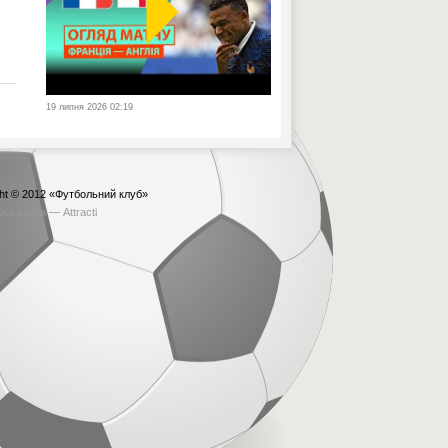
19 липня 2026 02:19
ht © 2012
«Футбольний клуб»
бка сайта —
Attracti