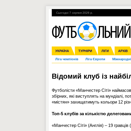
Сьогодні 7 серпня 2026 р.
Гарячі теми
УПЛ, 1-й тур
ВІЙНА
УКРАЇНА
Збірна
Англія
ЧС-2014
Іспанія
Прем'єр-ліга
ЄВРО-2016
ТУРНІРИ
Італія
Росія
Перша ліга
ЛІГИ
Німеччина
Кубок ко
АРХІВ
Дру
Ліга чемпіонів
Ліга Європи
Міжнародні
Відомий клуб із найб
Футболісти «Манчестер Сіті» наймасов
збірних, які виступлять на мундіалі, п
«містян» захищатимуть кольори 12 різн
Топ-5 клубів за кількістю делегован
«Манчестер Сіті» (Англія) – 19 гравців (