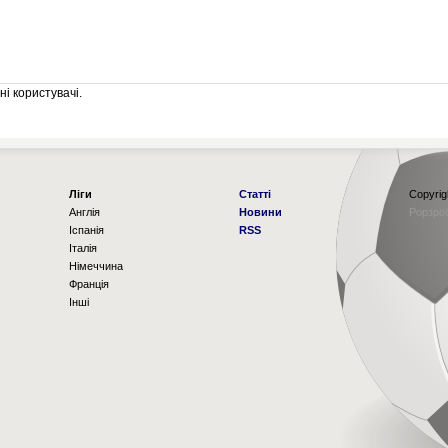
і користувачі.
Ліги
Статті
Copyrig
Англія
Новини
Рорзро
Іспанія
RSS
Італія
Німеччина
Франція
Інші