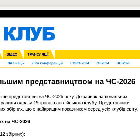
УПЛ-ПЕРЕХОДИ
СКРИЖАЛІ
ЄВРОКУБКИ
Зол
нфедерацій
га ліга
Франція
ВІДЕО
Кубок України
Інші
ЧЄ-2015 (U-21)
ТРАНСЛЯЦІЇ
Молодіжка
Копа Америка
Юнаки
ЧС-2018
Інші
ЄВРО-2020
Ч
Ліга націй
Ліга конференцій
ЄВРО-2024
OI-2024
ЧС-2026
ільшим представництвом на ЧС-2026
іше представлені на ЧС-2026 року. До заявок національних
отрапили одразу 19 гравців англійського клубу. Представники
их збірних, що є найкращим показником серед усіх клубів світу.
их на ЧС-2026
12 збірних);