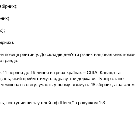
збірних);
рних);
х);
ірних).
й позиції рейтингу. До складів дев'яти різних національних кома
о гранда.
 11 червня до 19 липня в трьох країнах – США, Канада та
діаль, який прийматимуть одразу три держави. Турнір стане
емпіонатів світу: участь у ньому візьмуть 48 збірних, а загалом
ль, поступившись у плей-оф Швеції з рахунком 1:3.