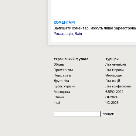
КОМЕНТАРІ
Залишати коментарі можуть лише зареєстрован
Реєстрація
,
Вхід
Українcький футбол
Турніри
Збірна
Ліга чемпіонів
Прем'єр-ліга
Ліга Європи
Перша ліга
Міжнародні
Друга ліга
Ліга націй
Кубок України
Ліга конференцій
Молодіжка
ЄВРО-2024
Юнаки
OI-2024
Інші
ЧС-2026