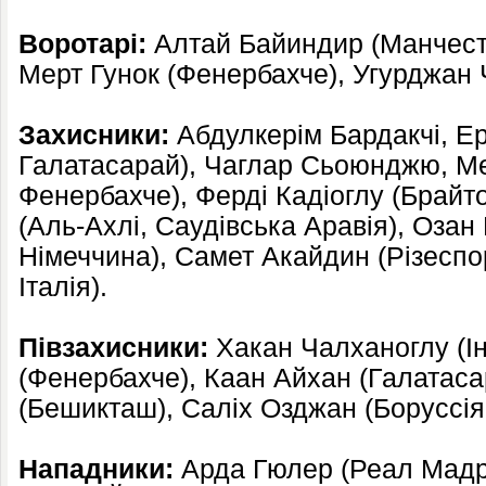
Воротарі:
Алтай Байиндир (Манчесте
Мерт Гунок (Фенербахче), Угурджан 
Захисники:
Абдулкерім Бардакчі, Е
Галатасарай), Чаглар Сьоюнджю, М
Фенербахче), Ферді Кадіоглу (Брайто
(Аль-Ахлі, Саудівська Аравія), Оза
Німеччина), Самет Акайдин (Різеспор
Італія).
Півзахисники:
Хакан Чалханоглу (Інт
(Фенербахче), Каан Айхан (Галатаса
(Бешикташ), Саліх Озджан (Боруссія
Нападники:
Арда Гюлер (Реал Мадри