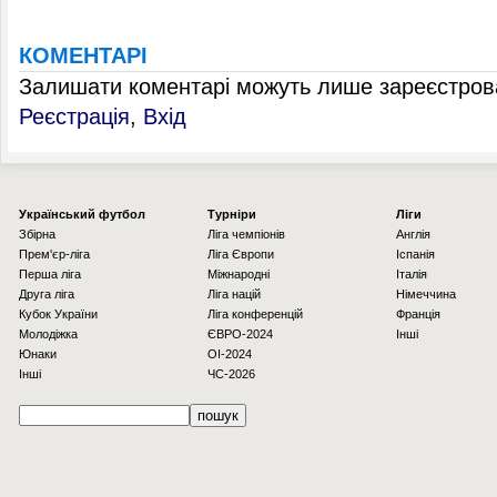
КОМЕНТАРІ
Залишати коментарі можуть лише зареєстрова
Реєстрація
,
Вхід
Українcький футбол
Турніри
Ліги
Збірна
Ліга чемпіонів
Англія
Прем'єр-ліга
Ліга Європи
Іспанія
Перша ліга
Міжнародні
Італія
Друга ліга
Ліга націй
Німеччина
Кубок України
Ліга конференцій
Франція
Молодіжка
ЄВРО-2024
Інші
Юнаки
OI-2024
Інші
ЧС-2026