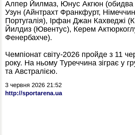
Алпер Йилмаз, Юнус Акгюн (обидва 
Узун (Айнтрахт Франкфурт, Німеччина
Португалія), Ірфан Джан Кахведжі (
Йилдиз (Ювентус), Керем Актюркоглу
Фенербахче).
Чемпіонат світу-2026 пройде з 11 ч
року. На ньому Туреччина зіграє у г
та Австралією.
3 червня 2026 21:52
http://sportarena.ua