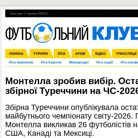
Сьогодні 7 серпня 2026 р.
Гарячі теми
УПЛ, 1-й тур
ВІЙНА
УПЛ-ПЕРЕХОДИ
УКРАЇНА
Збірна
Англія
ЧС-2014
Іспанія
Прем'єр-ліга
ЄВРО-2016
ТУРНІРИ
Італія
Росія
Перша ліга
ЛІГИ
Німеччина
Кубок конфедерацій
АРХІВ
Друга ліга
Франція
ВІДЕО
Кубок України
Інші
ЧЄ-2015 (U-21
ТРАНСЛЯЦІЇ
Ліга чемпіонів
Ліга Європи
Міжнародні
Ліга націй
Ліга конф
Монтелла зробив вибір. Ост
збірної Туреччини на ЧС-202
Збірна Туреччини опублікувала оста
майбутнього чемпіонату світу-2026.
Монтелла викликав 26 футболістів н
США, Канаді та Мексиці.