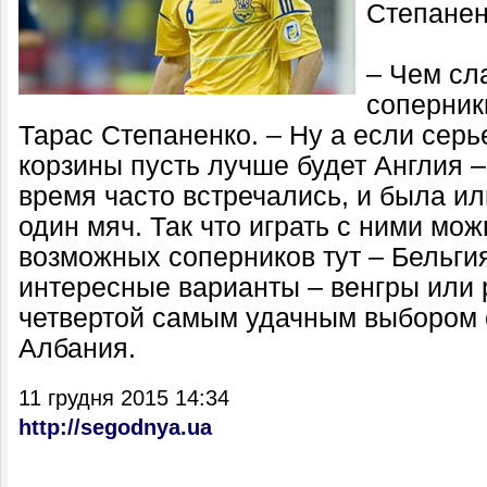
Степанен
– Чем сл
соперник
Тарас Степаненко. – Ну а если серье
корзины пусть лучше будет Англия 
время часто встречались, и была ил
один мяч. Так что играть с ними мож
возможных соперников тут – Бельгия
интересные варианты – венгры или 
четвертой самым удачным выбором с
Албания.
11 грудня 2015 14:34
http://segodnya.ua