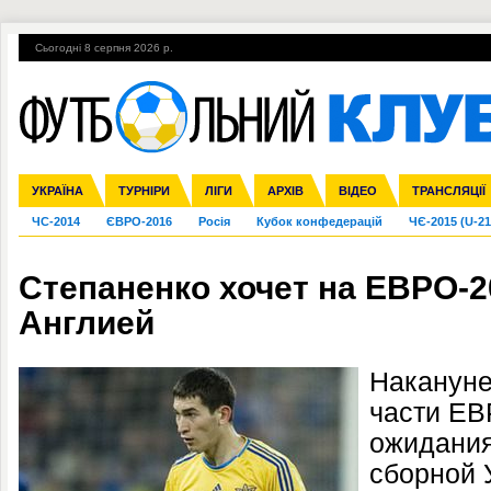
Сьогодні 8 серпня 2026 р.
Гарячі теми
УПЛ, 2-й тур
ВІЙНА
УПЛ-ПЕРЕХОДИ
УКРАЇНА
Збірна
Ліга чемпіонів
Англія
Іспанія
Прем'єр-ліга
ТУРНІРИ
Ліга Європи
Італія
Перша ліга
ЛІГИ
Німеччина
Міжнародні
АРХІВ
Друга ліга
Франція
ВІДЕО
Ліга націй
Кубок України
Інші
ТРАНСЛЯЦІЇ
Ліга конф
ЧС-2014
ЄВРО-2016
Росія
Кубок конфедерацій
ЧЄ-2015 (U-21
Степаненко хочет на ЕВРО-2
Англией
Накануне
части ЕВ
ожидания
сборной 