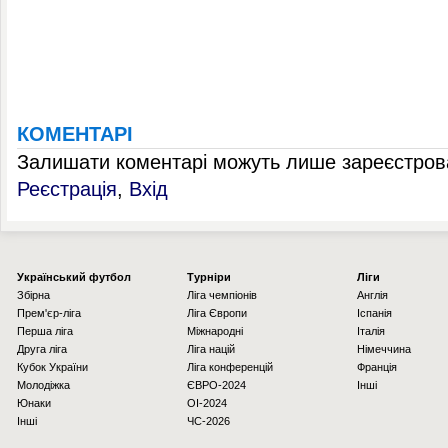
КОМЕНТАРІ
Залишати коментарі можуть лише зареєстрова
Реєстрація
,
Вхід
Українcький футбол
Турніри
Ліги
Збірна
Ліга чемпіонів
Англія
Прем'єр-ліга
Ліга Європи
Іспанія
Перша ліга
Міжнародні
Італія
Друга ліга
Ліга націй
Німеччина
Кубок України
Ліга конференцій
Франція
Молодіжка
ЄВРО-2024
Інші
Юнаки
OI-2024
Інші
ЧС-2026