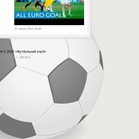
15 липня 2016 16:48
ht © 2012
«Футбольний клуб»
бка сайта —
Attracti