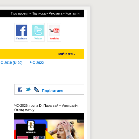
-
-
-
Про проект
Підписка
Реклама
Контакти
отий КЛУБ
УСІ ТРАНСФЕРИ
МІЙ КЛУБ
С-2019 (U-20)
ЧС-2022
Поділитися
ЧС-2026, група D. Парагвай – Австралія.
Огляд матчу