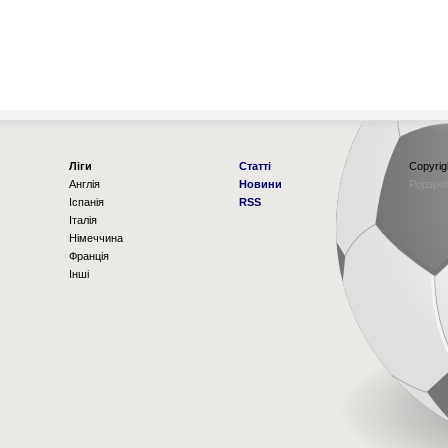
Ліги
Статті
Copyrig
Англія
Новини
Рорзро
Іспанія
RSS
Італія
Німеччина
Франція
Інші