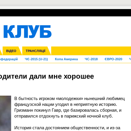
УПЛ-ПЕРЕХОДИ
СКРИЖАЛІ
ЄВРОКУБКИ
Зол
га ліга
Франція
ВІДЕО
Ліга націй
Кубок України
Інші
ТРАНСЛЯЦІЇ
Ліга конференцій
Молодіжка
ЄВРО-2024
Юнаки
Інші
OI-2024
ЧС-2026
нфедерацій
ЧЄ-2015 (U-21)
Копа Америка
ЧС-2018
ЄВРО-2020
Ч
родители дали мне хорошее
В бытность игроком «молодежки» нынешний любимец
французской нации угодил в неприятную историю.
Гризманн покинул Гавр, где базировалась сборная, и
отправился отдохнуть в парижский ночной клуб.
История стала достоянием общественности, и из-за