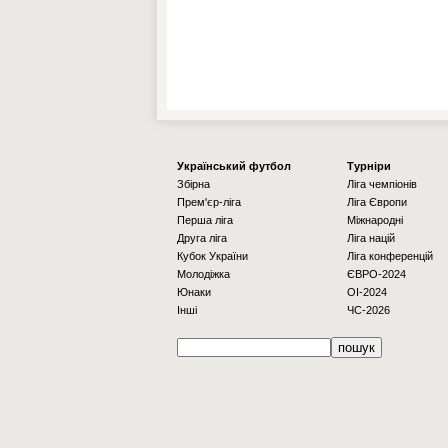
Українcький футбол
Турніри
Збірна
Ліга чемпіонів
Прем'єр-ліга
Ліга Європи
Перша ліга
Міжнародні
Друга ліга
Ліга націй
Кубок України
Ліга конференцій
Молодіжка
ЄВРО-2024
Юнаки
OI-2024
Інші
ЧС-2026