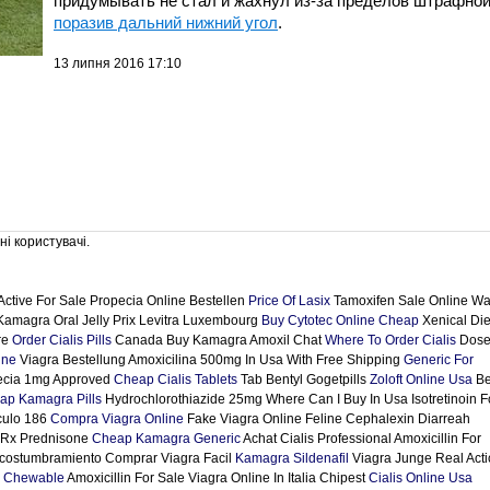
придумывать не стал и жахнул из-за пределов штрафной
поразив дальний нижний угол
.
13 липня 2016 17:10
і користувачі.
Active For Sale Propecia Online Bestellen
Price Of Lasix
Tamoxifen Sale Online W
Kamagra Oral Jelly Prix Levitra Luxembourg
Buy Cytotec Online Cheap
Xenical Die
ore
Order Cialis Pills
Canada Buy Kamagra Amoxil Chat
Where To Order Cialis
Dos
ine
Viagra Bestellung Amoxicilina 500mg In Usa With Free Shipping
Generic For
ecia 1mg Approved
Cheap Cialis Tablets
Tab Bentyl Gogetpills
Zoloft Online Usa
Be
ap Kamagra Pills
Hydrochlorothiazide 25mg Where Can I Buy In Usa Isotretinoin F
culo 186
Compra Viagra Online
Fake Viagra Online Feline Cephalexin Diarreah
No Rx Prednisone
Cheap Kamagra Generic
Achat Cialis Professional Amoxicillin For
costumbramiento Comprar Viagra Facil
Kamagra Sildenafil
Viagra Junge Real Acti
 Chewable
Amoxicillin For Sale Viagra Online In Italia Chipest
Cialis Online Usa