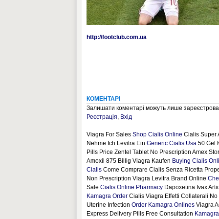
http://footclub.com.ua
КОМЕНТАРІ
Залишати коментарі можуть лише зареєстрован
Реєстрація
,
Вхід
Viagra For Sales
Shop Cialis Online
Cialis Super 
Nehme Ich Levitra Ein
Generic Cialis Usa
50 Gel 
Pills Price Zentel Tablet No Prescription Amex St
Amoxil 875 Billig Viagra Kaufen
Buying Cialis Onl
Cialis
Come Comprare Cialis Senza Ricetta Prop
Non Prescription Viagra Levitra Brand Online
Che
Sale
Cialis Online Pharmacy
Dapoxetina Ivax Arti
Kamagra Order
Cialis Viagra Effetti Collaterali 
Uterine Infection
Order Kamagra Onlines
Viagra A
Express Delivery Pills Free Consultation
Kamagra