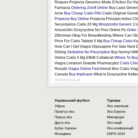
Risques Propecia Generico Mode D'Action Du Vi
Farmacia
Ordering Zoloft Online
Buy Lasix Generi
Acne
Buy Cheap Cialis Pills
Cialis Original Guns
Propecia Buy Online
Propecia Principio Activo Ch
Secundarios Cialis 20 Mg
Misoprostol Generic
Cos
Amoxicillin Doxycycline No Pres Online.Rs
Order 
Zithromax Okay For Breastfeeding Where Can I B
Price For Cialis Tablets 5 Mg
Buy Cheap Cialis
Kam
How Can I Get Viagra Olanzapine For Sale Next 
500mg
Sertraline No Prescription
Buy Norinyl With
Online Cialis 5 Mg Effetti Collaterali
Where To Buy 
Viagra Livraison Gratuite Pharmacybiz
Cialis Ch
Results
Viagra Online Fast
Amoxil Bon Cialis Viag
Canada
Buy Implicane
What Is Doxycycline Kefle
2017-05-23 11:24
Українcький футбол
Турніри
Збірна
Ліга чемпіонів
Прем'єр-ліга
Ліга Європи
Перша ліга
Міжнародні
Друга ліга
Ліга націй
Кубок України
Ліга конференцій
Молодіжка
ЄВРО-2024