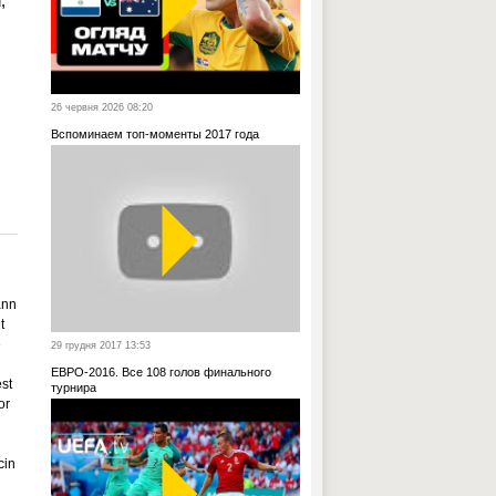
,
26 червня 2026 08:20
Вспоминаем топ-моменты 2017 года
ann
t
e
29 грудня 2017 13:53
ЕВРО-2016. Все 108 голов финального
st
турнира
or
cin