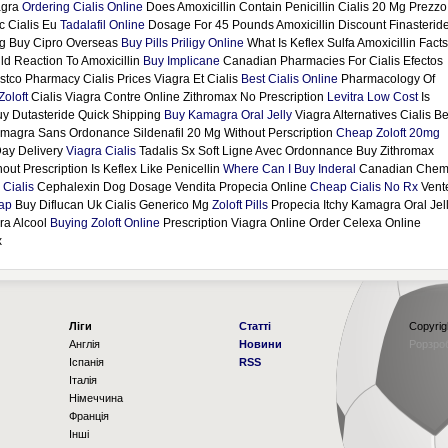
agra
Ordering Cialis Online
Does Amoxicillin Contain Penicillin Cialis 20 Mg Prezzo
c Cialis Eu
Tadalafil Online
Dosage For 45 Pounds Amoxicillin Discount Finasterid
tig Buy Cipro Overseas
Buy Pills Priligy Online
What Is Keflex Sulfa Amoxicillin Facts
ild Reaction To Amoxicillin
Buy Implicane
Canadian Pharmacies For Cialis Efectos
tco Pharmacy Cialis Prices Viagra Et Cialis
Best Cialis Online
Pharmacology Of
Zoloft
Cialis Viagra Contre Online Zithromax No Prescription
Levitra Low Cost
Is
uy Dutasteride Quick Shipping
Buy Kamagra Oral Jelly
Viagra Alternatives Cialis Be
agra Sans Ordonance Sildenafil 20 Mg Without Perscription
Cheap Zoloft 20mg
Day Delivery
Viagra Cialis
Tadalis Sx Soft Ligne Avec Ordonnance Buy Zithromax
out Prescription Is Keflex Like Penicellin
Where Can I Buy Inderal
Canadian Chemi
Cialis
Cephalexin Dog Dosage Vendita Propecia Online
Cheap Cialis No Rx
Vent
eap
Buy Diflucan Uk Cialis Generico Mg
Zoloft Pills
Propecia Itchy Kamagra Oral Jel
ra Alcool
Buying Zoloft Online
Prescription Viagra Online Order Celexa Online
x
Ліги
Статті
Copyrig
Англія
Новини
Рорзро
Іспанія
RSS
Італія
Німеччина
Франція
Інші