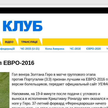
УПЛ-ПЕРЕХОДИ
СКРИЖАЛІ
ЄВРОКУБКИ
Зол
га ліга
Франція
ВІДЕО
Ліга націй
Кубок України
Інші
ТРАНСЛЯЦІЇ
Ліга конференцій
Молодіжка
ЄВРО-2024
Юнаки
Інші
OI-2024
ЧС-2026
нфедерацій
ЧЄ-2015 (U-21)
Копа Америка
ЧС-2018
ЄВРО-2020
Ч
л ЕВРО-2016
Гол венгра Золтана Геро в матче группового этапа
против Португалии (3:3) признан лучшим на ЕВРО-2016 п
версии болельщиков, передает официальный сайт УЕФА
Напомним, на 19-й минуте после подачи с углового и
выноса в исполнении Криштиану Роналду мяч оказался 
ноге у Геро. 37-летний форвард «Ференцвароша» ничего