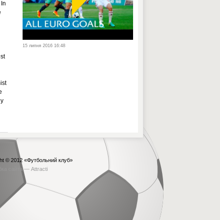
 In
e
15 липня 2016 16:48
st
st
e
ly
ht © 2012
«Футбольний клуб»
бка сайта —
Attracti