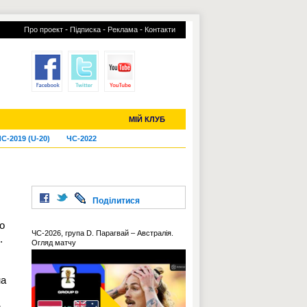
-
-
-
Про проект
Підписка
Реклама
Контакти
отий КЛУБ
УСІ ТРАНСФЕРИ
МІЙ КЛУБ
С-2019 (U-20)
ЧС-2022
Поділитися
о
ЧС-2026, група D. Парагвай – Австралія.
.
Огляд матчу
на