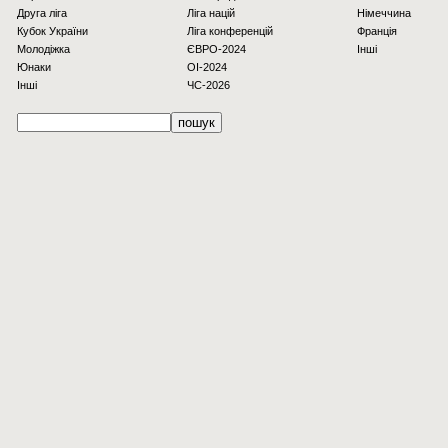
Друга ліга
Ліга націй
Німеччина
Кубок України
Ліга конференцій
Франція
Молодіжка
ЄВРО-2024
Інші
Юнаки
OI-2024
Інші
ЧС-2026