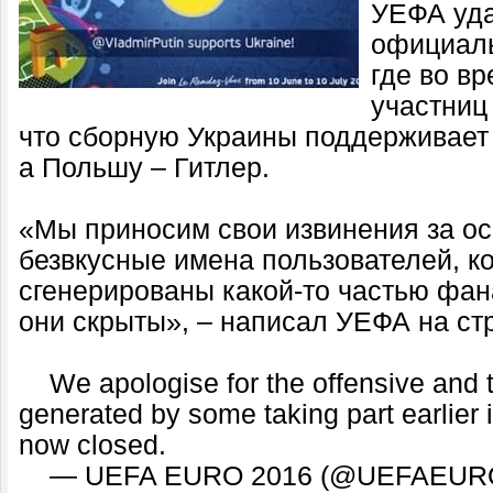
УЕФА уда
официальн
где во в
участниц
что сборную Украины поддерживает
а Польшу – Гитлер.
«Мы приносим свои извинения за о
безвкусные имена пользователей, к
сгенерированы какой-то частью фан
они скрыты», – написал УЕФА на стра
We apologise for the offensive and
generated by some taking part earlier i
now closed.
— UEFA EURO 2016 (@UEFAEURO)