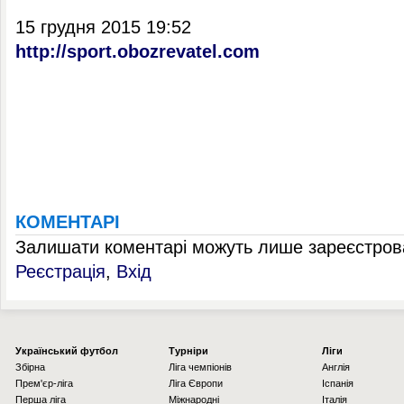
15 грудня 2015 19:52
http://sport.obozrevatel.com
КОМЕНТАРІ
Залишати коментарі можуть лише зареєстрова
Реєстрація
,
Вхід
Українcький футбол
Турніри
Ліги
Збірна
Ліга чемпіонів
Англія
Прем'єр-ліга
Ліга Європи
Іспанія
Перша ліга
Міжнародні
Італія