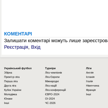
КОМЕНТАРІ
Залишати коментарі можуть лише зареєстрова
Реєстрація
,
Вхід
Українcький футбол
Турніри
Ліги
Збірна
Ліга чемпіонів
Англія
Прем'єр-ліга
Ліга Європи
Іспанія
Перша ліга
Міжнародні
Італія
Друга ліга
Ліга націй
Німеччина
Кубок України
Ліга конференцій
Франція
Молодіжка
ЄВРО-2024
Інші
Юнаки
OI-2024
Інші
ЧС-2026