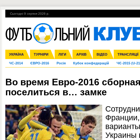
Сьогодні 9 серпня 2026 р.
Гарячі теми
УПЛ, 2-й тур
ВІЙНА
УПЛ-ПЕРЕХОДИ
УКРАЇНА
Збірна
Ліга чемпіонів
Англія
Іспанія
Прем'єр-ліга
ТУРНІРИ
Ліга Європи
Італія
Перша ліга
ЛІГИ
Німеччина
Міжнародні
АРХІВ
Друга ліга
Франція
ВІДЕО
Ліга націй
Кубок України
Інші
ТРАНСЛЯЦІЇ
Ліга конф
ЧС-2014
ЄВРО-2016
Росія
Кубок конфедерацій
ЧЄ-2015 (U-21
Во время Евро-2016 сборна
поселиться в… замке
Сотрудни
Франции,
варианты
Украины 