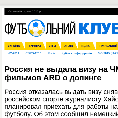
Сьогодні 9 серпня 2026 р.
Гарячі теми
УПЛ, 2-й тур
ВІЙНА
УПЛ-ПЕРЕХОДИ
УКРАЇНА
Збірна
Ліга чемпіонів
Англія
Іспанія
Прем'єр-ліга
ТУРНІРИ
Ліга Європи
Італія
Перша ліга
ЛІГИ
Німеччина
Міжнародні
АРХІВ
Друга ліга
Франція
ВІДЕО
Ліга націй
Кубок України
Інші
ТРАНСЛЯЦІЇ
Ліга конф
ЧС-2014
ЄВРО-2016
Росія
Кубок конфедерацій
ЧЄ-2015 (U-21
Россия не выдала визу на Ч
фильмов ARD о допинге
Россия отказалась выдать визу сня
российском спорте журналисту Хайо
планировал приехать для работы на
футболу. Об этом сообщил немецки