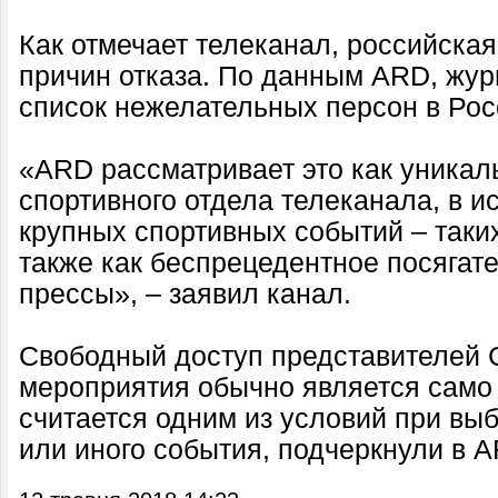
Как отмечает телеканал, российская
причин отказа. По данным ARD, жур
список нежелательных персон в Рос
«ARD рассматривает это как уникал
спортивного отдела телеканала, в 
крупных спортивных событий – таких,
также как беспрецедентное посягат
прессы», – заявил канал.
Свободный доступ представителей 
мероприятия обычно является само
считается одним из условий при выб
или иного события, подчеркнули в A