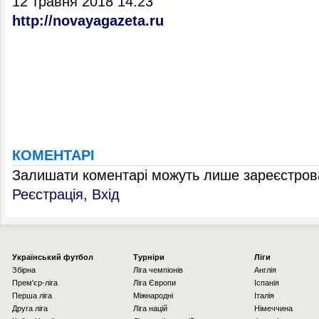
12 травня 2018 14:23
http://novayagazeta.ru
КОМЕНТАРІ
Залишати коментарі можуть лише зареєстрова
Реєстрація
,
Вхід
Українcький футбол
Турніри
Ліги
Збірна
Ліга чемпіонів
Англія
Прем'єр-ліга
Ліга Європи
Іспанія
Перша ліга
Міжнародні
Італія
Друга ліга
Ліга націй
Німеччина