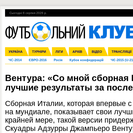
Сьогодні 6 серпня 2026 р.
Гарячі теми
УПЛ, 1-й тур
ВІЙНА
УПЛ-ПЕРЕХОДИ
УКРАЇНА
Збірна
Ліга чемпіонів
Англія
Іспанія
Прем'єр-ліга
ТУРНІРИ
Ліга Європи
Італія
Перша ліга
ЛІГИ
Німеччина
Міжнародні
АРХІВ
Друга ліга
Франція
ВІДЕО
Ліга націй
Кубок України
Інші
ТРАНСЛЯЦІЇ
Ліга конф
ЧС-2014
ЄВРО-2016
Росія
Кубок конфедерацій
ЧЄ-2015 (U-21
Вентура: «Со мной сборная
лучшие результаты за после
Сборная Италии, которая впервые с 
на мундиале, показывает свои лучш
крайней мере, такой версии придер
Скуадры Адзурры Джампьеро Венту