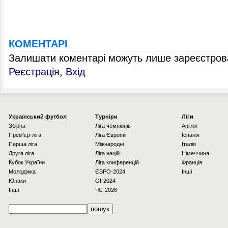
КОМЕНТАРІ
Залишати коментарі можуть лише зареєстрова
Реєстрація
,
Вхід
Українcький футбол
Турніри
Ліги
Збірна
Ліга чемпіонів
Англія
Прем'єр-ліга
Ліга Європи
Іспанія
Перша ліга
Міжнародні
Італія
Друга ліга
Ліга націй
Німеччина
Кубок України
Ліга конференцій
Франція
Молодіжка
ЄВРО-2024
Інші
Юнаки
OI-2024
Інші
ЧС-2026