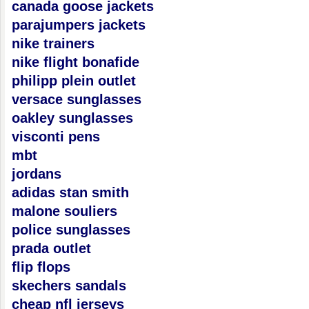
canada goose jackets
parajumpers jackets
nike trainers
nike flight bonafide
philipp plein outlet
versace sunglasses
oakley sunglasses
visconti pens
mbt
jordans
adidas stan smith
malone souliers
police sunglasses
prada outlet
flip flops
skechers sandals
cheap nfl jerseys