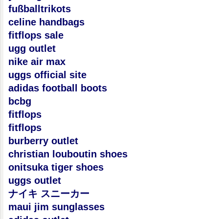
fußballtrikots
celine handbags
fitflops sale
ugg outlet
nike air max
uggs official site
adidas football boots
bcbg
fitflops
fitflops
burberry outlet
christian louboutin shoes
onitsuka tiger shoes
uggs outlet
ナイキ スニーカー
maui jim sunglasses