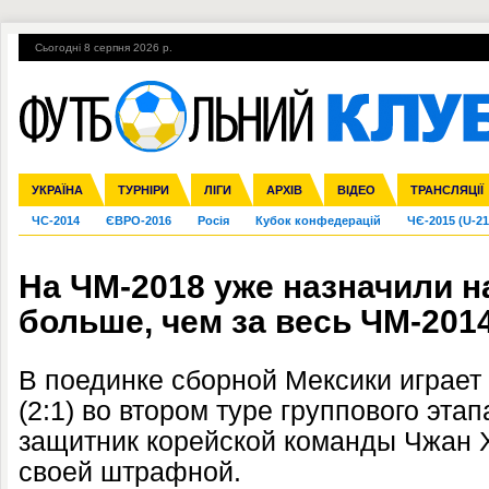
Сьогодні 8 серпня 2026 р.
Гарячі теми
УПЛ, 2-й тур
ВІЙНА
УПЛ-ПЕРЕХОДИ
УКРАЇНА
Збірна
Ліга чемпіонів
Англія
Іспанія
Прем'єр-ліга
ТУРНІРИ
Ліга Європи
Італія
Перша ліга
ЛІГИ
Німеччина
Міжнародні
АРХІВ
Друга ліга
Франція
ВІДЕО
Ліга націй
Кубок України
Інші
ТРАНСЛЯЦІЇ
Ліга конф
ЧС-2014
ЄВРО-2016
Росія
Кубок конфедерацій
ЧЄ-2015 (U-21
На ЧМ-2018 уже назначили н
больше, чем за весь ЧМ-201
В поединке сборной Мексики играет
(2:1) во втором туре группового эта
защитник корейской команды Чжан Х
своей штрафной.