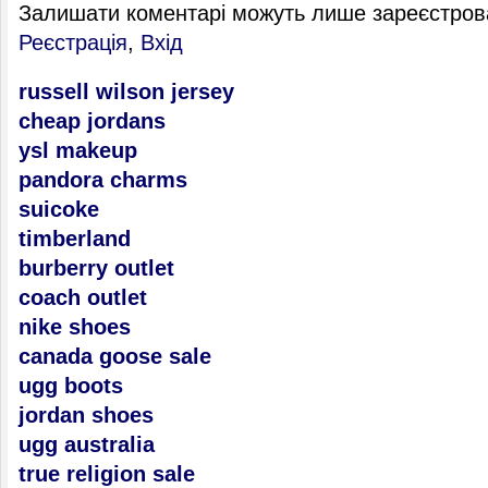
Залишати коментарі можуть лише зареєстрова
Реєстрація
,
Вхід
russell wilson jersey
cheap jordans
ysl makeup
pandora charms
suicoke
timberland
burberry outlet
coach outlet
nike shoes
canada goose sale
ugg boots
jordan shoes
ugg australia
true religion sale