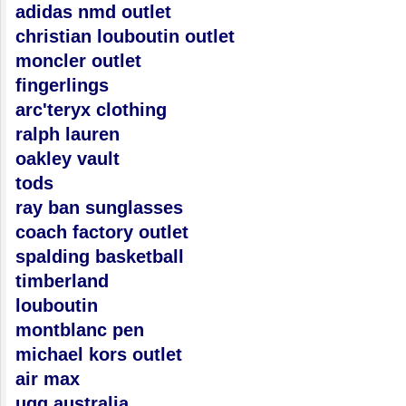
adidas nmd outlet
christian louboutin outlet
moncler outlet
fingerlings
arc'teryx clothing
ralph lauren
oakley vault
tods
ray ban sunglasses
coach factory outlet
spalding basketball
timberland
louboutin
montblanc pen
michael kors outlet
air max
ugg australia