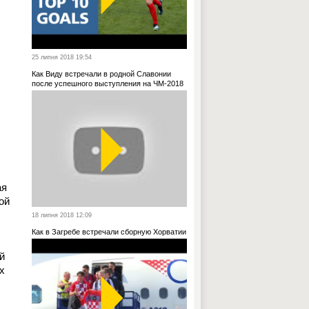
25 липня 2018 19:54
Как Виду встречали в родной Славонии
после успешного выступления на ЧМ-2018
ая
ой
18 липня 2018 12:09
Как в Загребе встречали сборную Хорватии
й
х