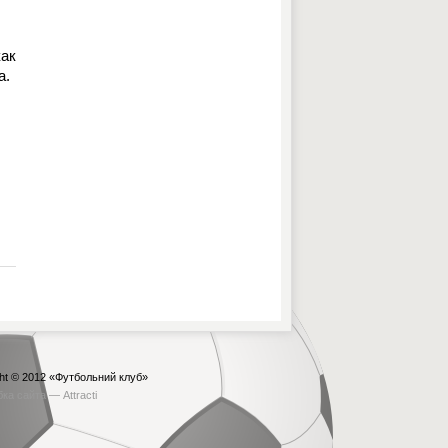
как
а.
ht © 2012
«Футбольний клуб»
бка сайта —
Attracti