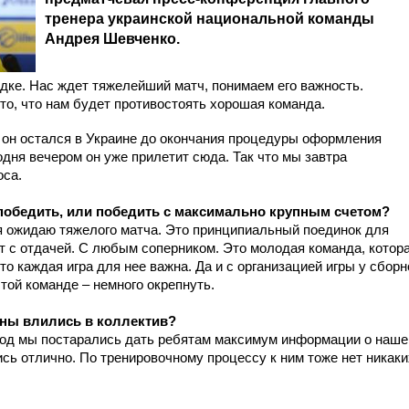
тренера украинской национальной команды
Андрея Шевченко.
дке. Нас ждет тяжелейший матч, понимаем его важность.
то, что нам будет противостоять хорошая команда.
о он остался в Украине до окончания процедуры оформления
дня вечером он уже прилетит сюда. Так что мы завтра
оса.
 победить, или победить с максимально крупным счетом?
 я ожидаю тяжелого матча. Это принципиальный поединок для
ет с отдачей. С любым соперником. Это молодая команда, котор
то каждая игра для нее важна. Да и с организацией игры у сборн
этой команде – немного окрепнуть.
ины влились в коллектив?
ериод мы постарались дать ребятам максимум информации о наше
ись отлично. По тренировочному процессу к ним тоже нет никаки