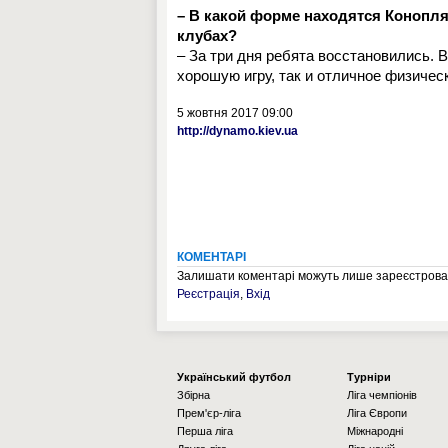
– В какой форме находятся Конопл
клубах?
– За три дня ребята восстановились. 
хорошую игру, так и отличное физичес
5 жовтня 2017 09:00
http://dynamo.kiev.ua
КОМЕНТАРІ
Залишати коментарі можуть лише зареєстрован
Реєстрація
,
Вхід
Українcький футбол
Турніри
Збірна
Ліга чемпіонів
Прем'єр-ліга
Ліга Європи
Перша ліга
Міжнародні