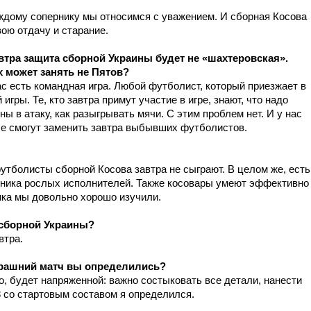
аждому сопернику мы относимся с уважением. И сборная Косова
вою отдачу и старание.
тра защита сборной Украины будет не «шахтеровская».
ах может занять не Пятов?
ас есть командная игра. Любой футболист, который приезжает в
игры. Те, кто завтра примут участие в игре, знают, что надо
ны в атаку, как разыгрывать мячи. С этим проблем нет. И у нас
ые смогут заменить завтра выбывших футболистов.
футболисты сборной Косова завтра не сыграют. В целом же, есть
рника рослых исполнителей. Также косовары умеют эффективно
ика мы довольно хорошо изучили.
 сборной Украины?
втра.
втрашний матч вы определились?
но, будет напряженной: важно состыковать все детали, нанести
8 со стартовым составом я определился.