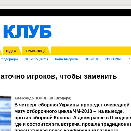
УПЛ-ПЕРЕХОДИ
СКРИЖАЛІ
ЄВРОКУБКИ
Зол
га ліга
Франція
ВІДЕО
Ліга націй
Кубок України
Інші
ТРАНСЛЯЦІЇ
Ліга конференцій
Молодіжка
ЄВРО-2024
Юнаки
Інші
OI-2024
ЧС-2026
нфедерацій
ЧЄ-2015 (U-21)
Копа Америка
ЧС-2018
ЄВРО-2020
Ч
таточно игроков, чтобы заменить
Александр ПОПОВ (из Шкодера)
В четверг сборная Украины проведет очередной
матч отборочного цикла ЧМ-2018 – на выезде,
против сборной Косова. А днем ранее в Шкодере
где и состоится эта встреча, прошла традиционн
предматчевая пресс-конференция главного