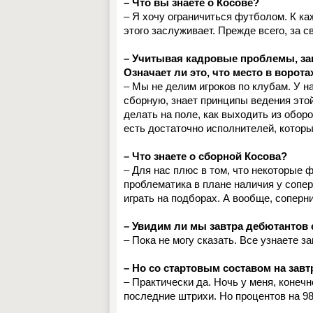
– Что вы знаете о Косове?
– Я хочу ограничиться футболом. К к
этого заслуживает. Прежде всего, за с
– Учитывая кадровые проблемы, зав
Означает ли это, что место в ворот
– Мы не делим игроков по клубам. У н
сборную, знает принципы ведения этой 
делать на поле, как выходить из оборо
есть достаточно исполнителей, котор
– Что знаете о сборной Косова?
– Для нас плюс в том, что некоторые 
проблематика в плане наличия у сопе
играть на подборах. А вообще, соперн
– Увидим ли мы завтра дебютантов
– Пока не могу сказать. Все узнаете за
– Но со стартовым составом на за
– Практически да. Ночь у меня, конеч
последние штрихи. Но процентов на 9