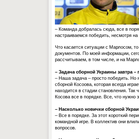
– Команда добралась сюда, все в поря
настраиваемся победить, несмотря на 
Что касается ситуации с Марлосом, т
документов. По моей информации, сего
рассчитываем, в том числе, и на Марл
– Задача сборной Украины завтра –
– Наша задача – просто победить. Но
сборной Косоова, которая всегда игра
находится в стадии становления. Так ч
Косова все в порядке. Все, что нужно 
– Насколько новички сборной Укра
– Все в порядке. За этот короткий п
командной игре. В коллектив они влил
вопросов.