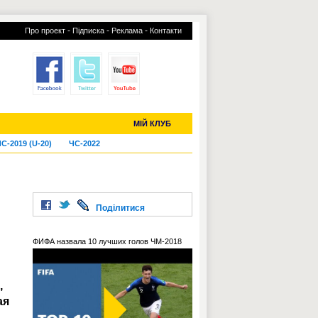
-
-
-
Про проект
Підписка
Реклама
Контакти
отий КЛУБ
УСІ ТРАНСФЕРИ
МІЙ КЛУБ
С-2019 (U-20)
ЧС-2022
Поділитися
ФИФА назвала 10 лучших голов ЧМ-2018
,
ая