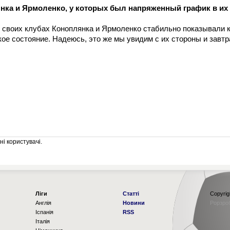
янка и Ярмоленко, у которых был напряженный график в их
В своих клубах Коноплянка и Ярмоленко стабильно показывали 
кое состояние. Надеюсь, это же мы увидим с их стороны и завтр
і користувачі.
Ліги
Статті
Copyrig
Англія
Новини
Рорзро
Іспанія
RSS
Італія