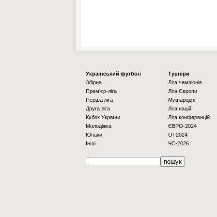
Українcький футбол
Турніри
Збірна
Ліга чемпіонів
Прем'єр-ліга
Ліга Європи
Перша ліга
Міжнародні
Друга ліга
Ліга націй
Кубок України
Ліга конференцій
Молодіжка
ЄВРО-2024
Юнаки
OI-2024
Інші
ЧС-2026