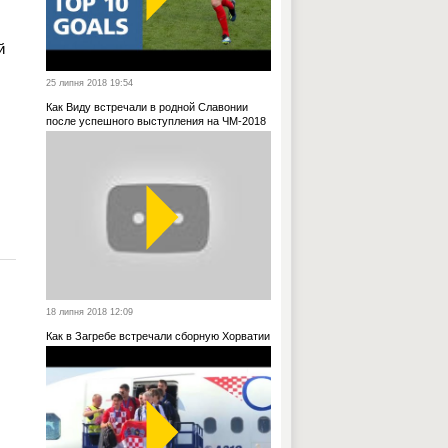
й
25 липня 2018 19:54
Как Виду встречали в родной Славонии
после успешного выступления на ЧМ-2018
18 липня 2018 12:09
Как в Загребе встречали сборную Хорватии