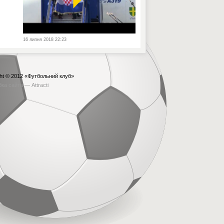
16 липня 2018 22:23
ht © 2012
«Футбольний клуб»
бка сайта —
Attracti