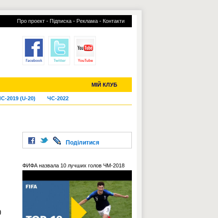
-
-
-
Про проект
Підписка
Реклама
Контакти
отий КЛУБ
УСІ ТРАНСФЕРИ
МІЙ КЛУБ
С-2019 (U-20)
ЧС-2022
Поділитися
ФИФА назвала 10 лучших голов ЧМ-2018
0