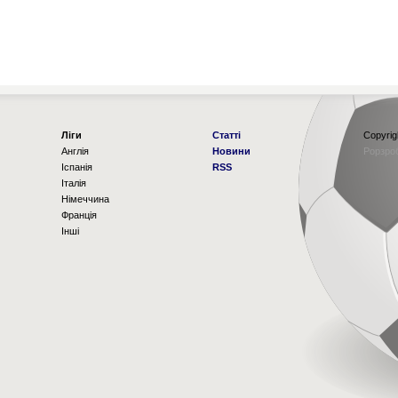
Ліги
Статті
Copyrig
Англія
Новини
Рорзро
Іспанія
RSS
Італія
Німеччина
Франція
Інші