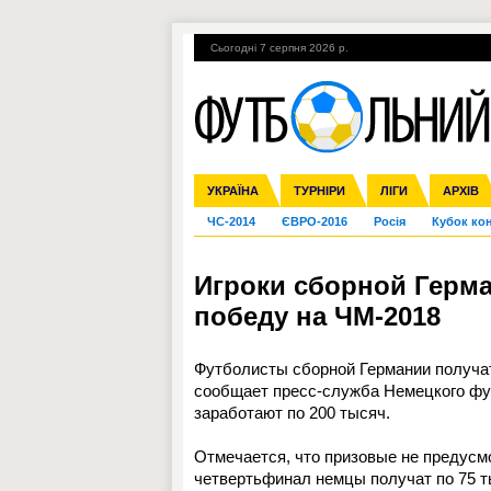
Сьогодні 7 серпня 2026 р.
Гарячі теми
УПЛ, 1-й тур
ВІЙНА
УКРАЇНА
Збірна
Ліга чемпіонів
Англія
Іспанія
Прем'єр-ліга
ТУРНІРИ
Ліга Європи
Італія
Перша ліга
ЛІГИ
Німеччина
Міжнародні
АРХІВ
Дру
ЧС-2014
ЄВРО-2016
Росія
Кубок ко
Игроки сборной Герма
победу на ЧМ-2018
Футболисты сборной Германии получат 
сообщает пресс-служба Немецкого фут
заработают по 200 тысяч.
Отмечается, что призовые не предусмо
четвертьфинал немцы получат по 75 ты