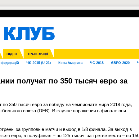
УПЛ-ПЕРЕХОДИ
СКРИЖАЛІ
ЄВРОКУБКИ
Зол
га ліга
Франція
ВІДЕО
Ліга націй
Кубок України
Інші
ТРАНСЛЯЦІЇ
Ліга конференцій
Молодіжка
ЄВРО-2024
Юнаки
Інші
OI-2024
ЧС-2026
нфедерацій
ЧЄ-2015 (U-21)
Копа Америка
ЧС-2018
ЄВРО-2020
Ч
нии получат по 350 тысяч евро за
по 350 тысяч евро за победу на чемпионате мира 2018 года,
больного союза (DFB). В случае поражения в финале они
трены за групповые матчи и выход в 1/8 финала. За выход в
сяч евро, в полуфинал – по 125 тысяч, за третье место – по 15