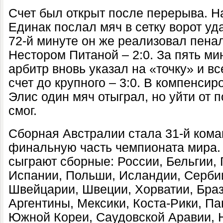
Счет был открыт после перерыва. Н
Единак послал мяч в сетку ворот уд
72-й минуте он же реализовал пена
Нестором Питаной – 2:0. За пять ми
арбитр вновь указал на «точку» и вс
счет до крупного – 3:0. В компенси
Элис один мяч отыграл, но уйти от 
смог.
Сборная Австралии стала 31-й кома
финальную часть чемпионата мира.
сыграют сборные: России, Бельгии, 
Испании, Польши, Исландии, Сербии
Швейцарии, Швеции, Хорватии, Браз
Аргентины, Мексики, Коста-Рики, П
Южной Кореи, Саудовской Аравии, Н