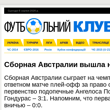
Сьогодні 6 серпня 2026 р.
Гарячі теми
УПЛ, 1-й тур
ВІЙНА
УПЛ-ПЕРЕХОДИ
УКРАЇНА
Збірна
Ліга чемпіонів
Англія
Іспанія
Прем'єр-ліга
ТУРНІРИ
Ліга Європи
Італія
Перша ліга
ЛІГИ
Німеччина
Міжнародні
АРХІВ
Друга ліга
Франція
ВІДЕО
Ліга націй
Кубок України
Інші
ТРАНСЛЯЦІЇ
Ліга конф
ЧС-2014
ЄВРО-2016
Росія
Кубок конфедерацій
ЧЄ-2015 (U-21
Сборная Австралии вышла н
Сборная Австралии сыграет на чемп
ответном матче плей-офф за право 
первенство подопечные Ангелоса П
Гондурас – 3:1. Напомним, что пер
вничью – 0:0.