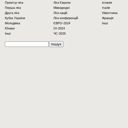
Прем'єр-ліга
Ліга Європи
Іспанія
Перша ліга
Міжнародні
Італія
Друга ліга
Ліга націй
Німеччина
Кубок України
Ліга конференцій
Франція
Молодіжка
ЄВРО-2024
Інші
Юнаки
OI-2024
Інші
ЧС-2026