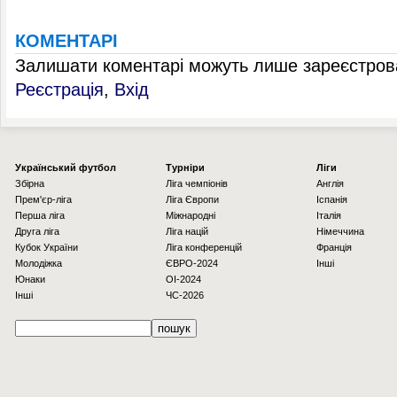
КОМЕНТАРІ
Залишати коментарі можуть лише зареєстрова
Реєстрація
,
Вхід
Українcький футбол
Турніри
Ліги
Збірна
Ліга чемпіонів
Англія
Прем'єр-ліга
Ліга Європи
Іспанія
Перша ліга
Міжнародні
Італія
Друга ліга
Ліга націй
Німеччина
Кубок України
Ліга конференцій
Франція
Молодіжка
ЄВРО-2024
Інші
Юнаки
OI-2024
Інші
ЧС-2026