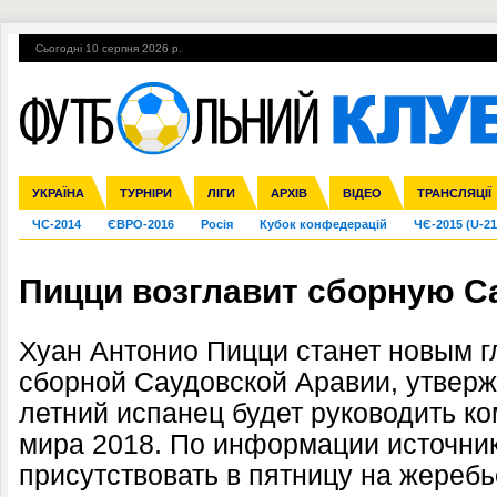
Сьогодні 10 серпня 2026 р.
Гарячі теми
УПЛ, 2-й тур
ВІЙНА
УПЛ-ПЕРЕХОДИ
УКРАЇНА
Збірна
Ліга чемпіонів
Англія
Іспанія
Прем'єр-ліга
ТУРНІРИ
Ліга Європи
Італія
Перша ліга
ЛІГИ
Німеччина
Міжнародні
АРХІВ
Друга ліга
Франція
ВІДЕО
Ліга націй
Кубок України
Інші
ТРАНСЛЯЦІЇ
Ліга конф
ЧС-2014
ЄВРО-2016
Росія
Кубок конфедерацій
ЧЄ-2015 (U-21
Пицци возглавит сборную С
Хуан Антонио Пицци станет новым 
сборной Саудовской Аравии, утверж
летний испанец будет руководить к
мира 2018. По информации источник
присутствовать в пятницу на жереб