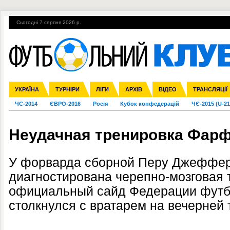
Сьогодні 7 серпня 2026 р.
Гарячі теми
УПЛ, 1-й тур
ВІЙНА
УПЛ-ПЕРЕХОДИ
УКРАЇНА
Збірна
Ліга чемпіонів
Англія
Іспанія
Прем'єр-ліга
ТУРНІРИ
Ліга Європи
Італія
Перша ліга
ЛІГИ
Німеччина
Міжнародні
АРХІВ
Друга ліга
Франція
ВІДЕО
Ліга націй
Кубок України
Інші
ТРАНСЛЯЦІЇ
Ліга конф
ЧС-2014
ЄВРО-2016
Росія
Кубок конфедерацій
ЧЄ-2015 (U-21
Неудачная тренировка Фар
У форварда сборной Перу Джеффе
диагностирована черепно-мозговая 
официальный сайд Федерации футб
столкнулся с вратарем на вечерней