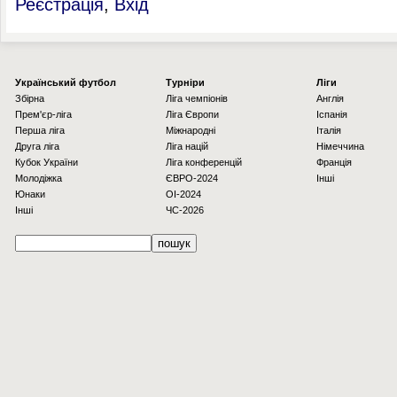
Реєстрація
,
Вхід
Українcький футбол
Турніри
Ліги
Збірна
Ліга чемпіонів
Англія
Прем'єр-ліга
Ліга Європи
Іспанія
Перша ліга
Міжнародні
Італія
Друга ліга
Ліга націй
Німеччина
Кубок України
Ліга конференцій
Франція
Молодіжка
ЄВРО-2024
Інші
Юнаки
OI-2024
Інші
ЧС-2026