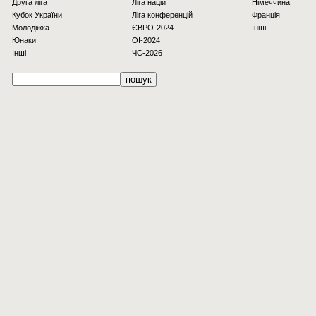
Друга ліга
Ліга націй
Німеччина
Кубок України
Ліга конференцій
Франція
Молодіжка
ЄВРО-2024
Інші
Юнаки
OI-2024
Інші
ЧС-2026