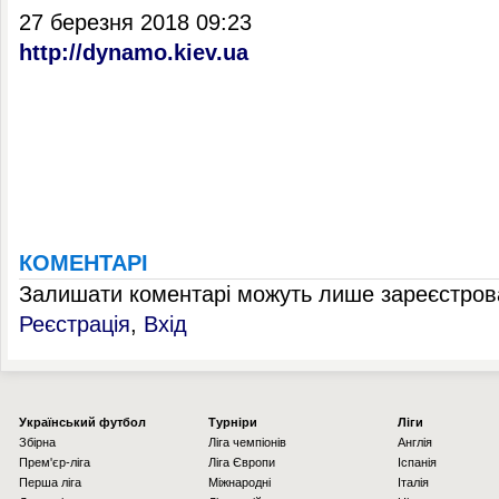
27 березня 2018 09:23
http://dynamo.kiev.ua
КОМЕНТАРІ
Залишати коментарі можуть лише зареєстрова
Реєстрація
,
Вхід
Українcький футбол
Турніри
Ліги
Збірна
Ліга чемпіонів
Англія
Прем'єр-ліга
Ліга Європи
Іспанія
Перша ліга
Міжнародні
Італія