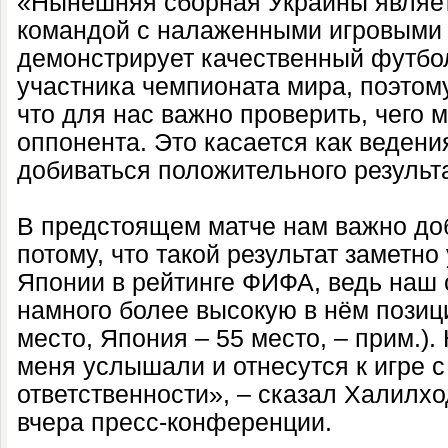
«Нынешняя сборная Украины являет
командой с налаженными игровыми 
демонстрирует качественный футбол
участника чемпионата мира, поэтому
что для нас важно проверить, чего 
оппонента. Это касается как ведени
добиваться положительного результа
В предстоящем матче нам важно до
потому, что такой результат заметн
Японии в рейтинге ФИФА, ведь наш 
намного более высокую в нём позиц
место, Япония – 55 место, – прим.)
меня услышали и отнесутся к игре 
ответственности», – сказал Халилх
вчера пресс-конференции.