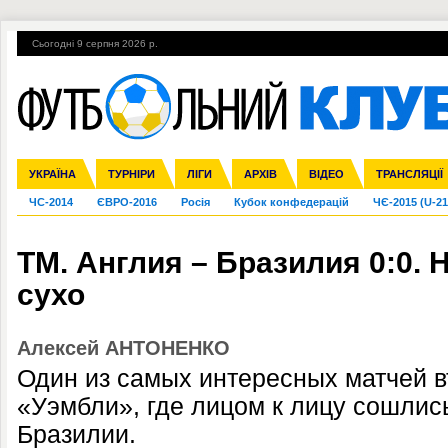
Сьогодні 9 серпня 2026 р.
Гарячі теми
УПЛ, 2-й тур
ВІЙНА
УПЛ-ПЕРЕХОДИ
УКРАЇНА
Збірна
Ліга чемпіонів
Англія
Іспанія
Прем'єр-ліга
ТУРНІРИ
Ліга Європи
Італія
Перша ліга
ЛІГИ
Німеччина
Міжнародні
АРХІВ
Друга ліга
Франція
ВІДЕО
Ліга націй
Кубок України
Інші
ТРАНСЛЯЦІЇ
Ліга конф
ЧС-2014
ЄВРО-2016
Росія
Кубок конфедерацій
ЧЄ-2015 (U-21
ТМ. Англия – Бразилия 0:0. 
сухо
Алексей АНТОНЕНКО
Один из самых интересных матчей в
«Уэмбли», где лицом к лицу сошлис
Бразилии.