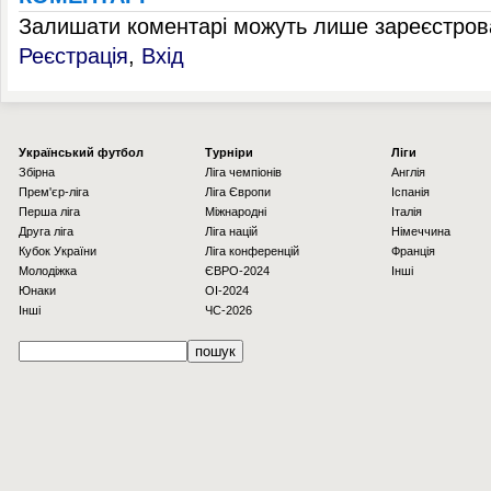
Залишати коментарі можуть лише зареєстрова
Реєстрація
,
Вхід
Українcький футбол
Турніри
Ліги
Збірна
Ліга чемпіонів
Англія
Прем'єр-ліга
Ліга Європи
Іспанія
Перша ліга
Міжнародні
Італія
Друга ліга
Ліга націй
Німеччина
Кубок України
Ліга конференцій
Франція
Молодіжка
ЄВРО-2024
Інші
Юнаки
OI-2024
Інші
ЧС-2026