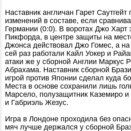
Наставник англичан Гарет Саутгейт 
изменений в составе, если сравнива
Германии (0:0). В воротах Джо Хар
Пикфорда, в центре защиты на мес
Джонса действовал Джо Гомес, а на
сей раз работали Кайл Уокер и Райа
атаки же у сборной Англии Маркус
Абрахама. Наставник сборной Брази
игрой против Японии сделал куда б
Места в основе сохранили лишь гол
Марсело, полузащитник Каземиро и
и Габриэль Жезус.
Игра в Лондоне проходила без опас
мяч лучше держался у сборной Бра