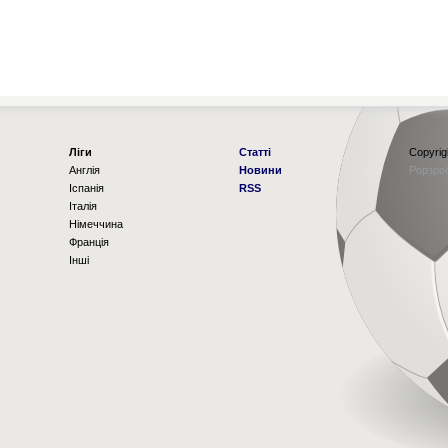
Ліги
Статті
Copyrig
Англія
Новини
Рорзро
Іспанія
RSS
Італія
Німеччина
Франція
Інші