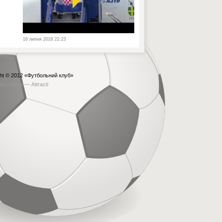
16 липня 2018 22:23
ht © 2012
«Футбольний клуб»
бка сайта —
Attracti