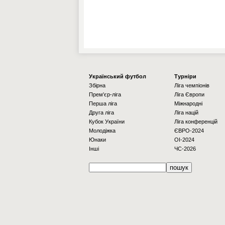
Українcький футбол
Турніри
Збірна
Ліга чемпіонів
Прем'єр-ліга
Ліга Європи
Перша ліга
Міжнародні
Друга ліга
Ліга націй
Кубок України
Ліга конференцій
Молодіжка
ЄВРО-2024
Юнаки
OI-2024
Інші
ЧС-2026