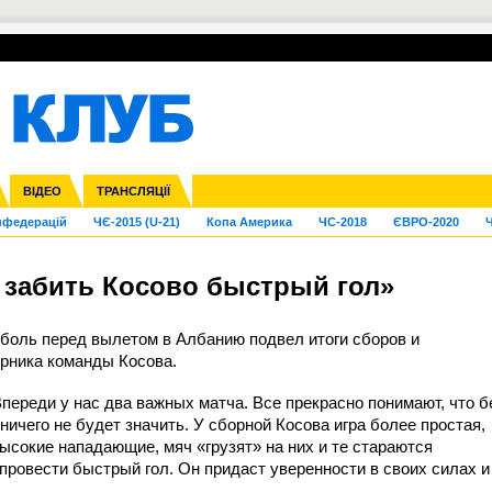
УПЛ-ПЕРЕХОДИ
СКРИЖАЛІ
ЄВРОКУБКИ
Зол
га ліга
Франція
ВІДЕО
Ліга націй
Кубок України
Інші
ТРАНСЛЯЦІЇ
Ліга конференцій
Молодіжка
ЄВРО-2024
Юнаки
Інші
OI-2024
ЧС-2026
нфедерацій
ЧЄ-2015 (U-21)
Копа Америка
ЧС-2018
ЄВРО-2020
Ч
 забить Косово быстрый гол»
боль перед вылетом в Албанию подвел итоги сборов и
рника команды Косова.
переди у нас два важных матча. Все прекрасно понимают, что б
ничего не будет значить. У сборной Косова игра более простая,
высокие нападающие, мяч «грузят» на них и те стараются
провести быстрый гол. Он придаст уверенности в своих силах и