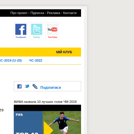
-
-
-
Про проект
Підписка
Реклама
Контакти
отий КЛУБ
УСІ ТРАНСФЕРИ
МІЙ КЛУБ
С-2019 (U-20)
ЧС-2022
Поділитися
ФИФА назвала 10 лучших голов ЧМ-2018
ез