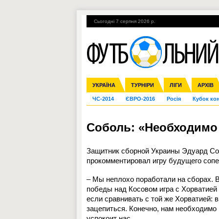
Сьогодні 7 серпня 2026 р.
Гарячі теми
УПЛ, 1-й тур
ВІЙНА
УКРАЇНА
Збірна
Ліга чемпіонів
Англія
Іспанія
Прем'єр-ліга
ТУРНІРИ
Ліга Європи
Італія
Перша ліга
ЛІГИ
Німеччина
Міжнародні
АРХІВ
Дру
ЧС-2014
ЄВРО-2016
Росія
Кубок ко
Соболь: «Необходимо
Защитник сборной Украины Эдуард Со
прокомментировал игру будущего сопе
– Мы неплохо поработали на сборах. В
победы над Косовом игра с Хорватией 
если сравнивать с той же Хорватией: 
зацепиться. Конечно, нам необходимо 
успокоит нас.