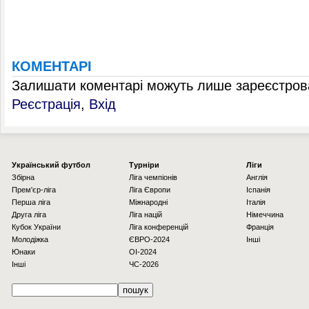
КОМЕНТАРІ
Залишати коментарі можуть лише зареєстрова
Реєстрація
,
Вхід
Українcький футбол
Турніри
Ліги
Збірна
Ліга чемпіонів
Англія
Прем'єр-ліга
Ліга Європи
Іспанія
Перша ліга
Міжнародні
Італія
Друга ліга
Ліга націй
Німеччина
Кубок України
Ліга конференцій
Франція
Молодіжка
ЄВРО-2024
Інші
Юнаки
OI-2024
Інші
ЧС-2026