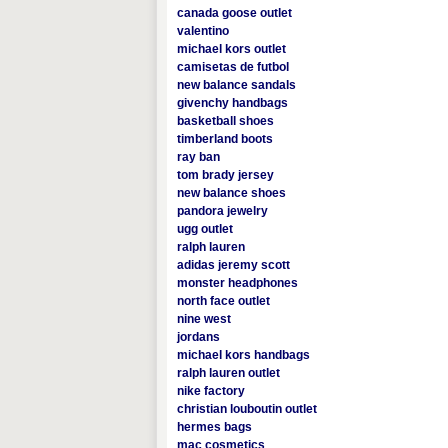
canada goose outlet
valentino
michael kors outlet
camisetas de futbol
new balance sandals
givenchy handbags
basketball shoes
timberland boots
ray ban
tom brady jersey
new balance shoes
pandora jewelry
ugg outlet
ralph lauren
adidas jeremy scott
monster headphones
north face outlet
nine west
jordans
michael kors handbags
ralph lauren outlet
nike factory
christian louboutin outlet
hermes bags
mac cosmetics