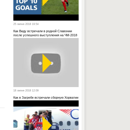
25 липня 2018 19:54
Как Виду встречали в родной Славонии
после успешного выступления на ЧМ-2018
18 липня 2018 12:09
Как в Загребе встречали сборную Хорватии