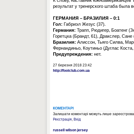
К слову, наставник южноамериканцев Т
результат у тренерского штаба была 
ГЕРМАНИЯ – БРАЗИЛИЯ – 0:1
Гол:
Габриэл Жезус (37).
Германия:
Трапп, Рюдигер, Боатенг (Зю
Горетцка (Брандт, 61), Дракслер, Сане 
Бразилия:
Алиссон, Тьяго Силва, Мар
Фернандиньо, Коутиньо (Дуглас Коста,
Предупреждения:
нет.
27 березня 2018 23:42
http://footclub.com.ua
КОМЕНТАРІ
Залишати коментарі можуть лише зареєстрован
Реєстрація
,
Вхід
russell wilson jersey