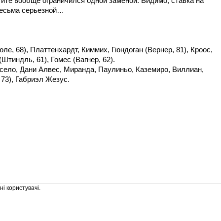
ите вообще ограничился одной заменой. Видимо, ставка на
весьма серьезной…
ле, 68), Платтенхардт, Киммих, Гюндоган (Вернер, 81), Кроос,
(Штиндль, 61), Гомес (Вагнер, 62).
село, Дани Алвес, Миранда, Паулиньо, Каземиро, Виллиан,
 73), Габриэл Жезус.
і користувачі.