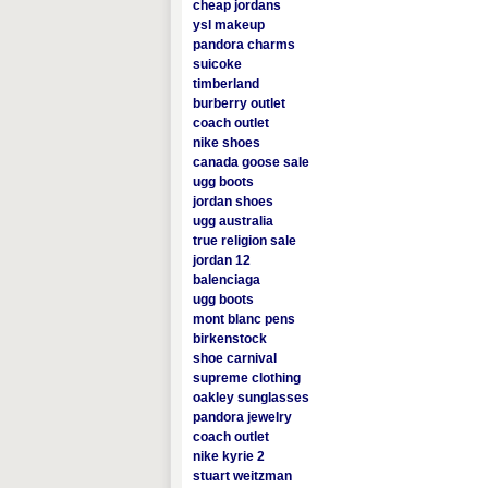
cheap jordans
ysl makeup
pandora charms
suicoke
timberland
burberry outlet
coach outlet
nike shoes
canada goose sale
ugg boots
jordan shoes
ugg australia
true religion sale
jordan 12
balenciaga
ugg boots
mont blanc pens
birkenstock
shoe carnival
supreme clothing
oakley sunglasses
pandora jewelry
coach outlet
nike kyrie 2
stuart weitzman