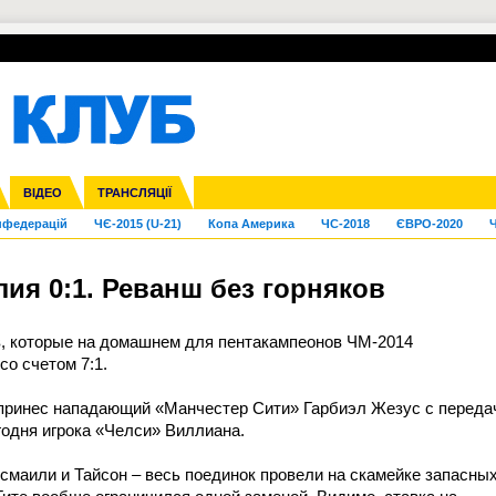
УПЛ-ПЕРЕХОДИ
СКРИЖАЛІ
ЄВРОКУБКИ
Зол
га ліга
Франція
ВІДЕО
Ліга націй
Кубок України
Інші
ТРАНСЛЯЦІЇ
Ліга конференцій
Молодіжка
ЄВРО-2024
Юнаки
Інші
OI-2024
ЧС-2026
нфедерацій
ЧЄ-2015 (U-21)
Копа Америка
ЧС-2018
ЄВРО-2020
Ч
ия 0:1. Реванш без горняков
в, которые на домашнем для пентакампеонов ЧМ-2014
о счетом 7:1.
ринес нападающий «Манчестер Сити» Гарбиэл Жезус с переда
годня игрока «Челси» Виллиана.
смаили и Тайсон – весь поединок провели на скамейке запасных