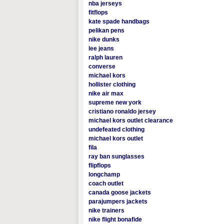
nba jerseys
fitflops
kate spade handbags
pelikan pens
nike dunks
lee jeans
ralph lauren
converse
michael kors
hollister clothing
nike air max
supreme new york
cristiano ronaldo jersey
michael kors outlet clearance
undefeated clothing
michael kors outlet
fila
ray ban sunglasses
flipflops
longchamp
coach outlet
canada goose jackets
parajumpers jackets
nike trainers
nike flight bonafide