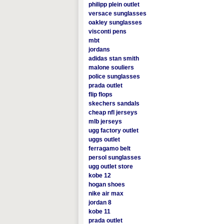
philipp plein outlet
versace sunglasses
oakley sunglasses
visconti pens
mbt
jordans
adidas stan smith
malone souliers
police sunglasses
prada outlet
flip flops
skechers sandals
cheap nfl jerseys
mlb jerseys
ugg factory outlet
uggs outlet
ferragamo belt
persol sunglasses
ugg outlet store
kobe 12
hogan shoes
nike air max
jordan 8
kobe 11
prada outlet