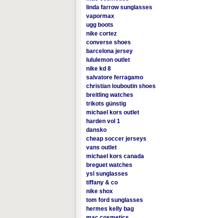
linda farrow sunglasses
vapormax
ugg boots
nike cortez
converse shoes
barcelona jersey
lululemon outlet
nike kd 8
salvatore ferragamo
christian louboutin shoes
breitling watches
trikots günstig
michael kors outlet
harden vol 1
dansko
cheap soccer jerseys
vans outlet
michael kors canada
breguet watches
ysl sunglasses
tiffany & co
nike shox
tom ford sunglasses
hermes kelly bag
mac cosmetics