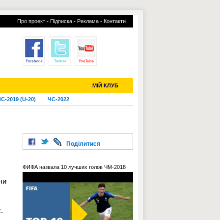
-
-
-
Про проект
Підписка
Реклама
Контакти
отий КЛУБ
УСІ ТРАНСФЕРИ
МІЙ КЛУБ
С-2019 (U-20)
ЧС-2022
Поділитися
ФИФА назвала 10 лучших голов ЧМ-2018
чи
.