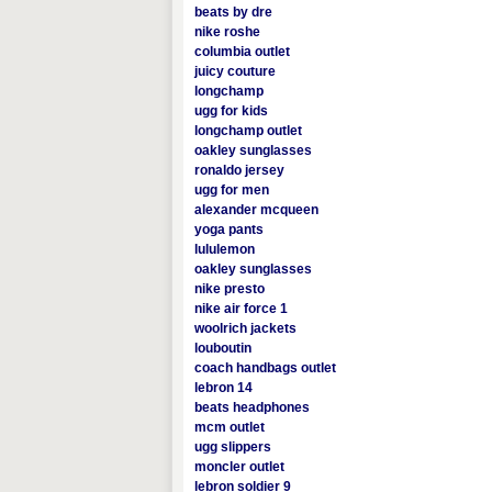
beats by dre
nike roshe
columbia outlet
juicy couture
longchamp
ugg for kids
longchamp outlet
oakley sunglasses
ronaldo jersey
ugg for men
alexander mcqueen
yoga pants
lululemon
oakley sunglasses
nike presto
nike air force 1
woolrich jackets
louboutin
coach handbags outlet
lebron 14
beats headphones
mcm outlet
ugg slippers
moncler outlet
lebron soldier 9