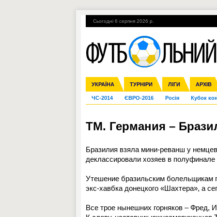
Сьогодні 6 серпня 2026 р.
Гарячі теми
УПЛ, 1-й тур
ВІЙНА
УКРАЇНА
Збірна
Ліга чемпіонів
Англія
Іспанія
Прем'єр-ліга
ТУРНІРИ
Ліга Європи
Італія
Перша ліга
ЛІГИ
Німеччина
Міжнародні
АРХІВ
Дру
ЧС-2014
ЄВРО-2016
Росія
Кубок ко
ТМ. Германия – Бразил
Бразилия взяла мини-реванш у немце
деклассировали хозяев в полуфинале с
Утешение бразильским болельщикам п
экс-хавбка донецкого «Шахтера», а се
Все трое нынешних горняков – Фред, И